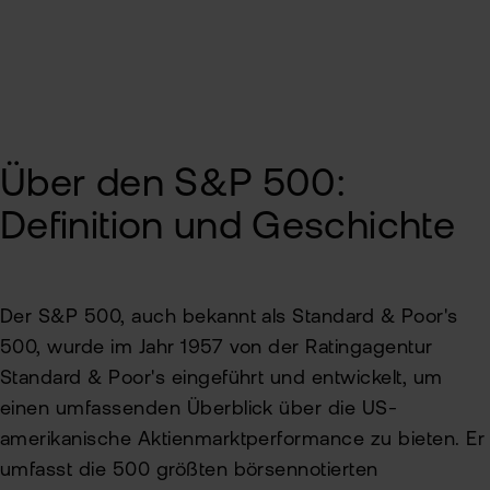
ETN
Kun
wer
Wer
Kun
flat
New
wea
Über den S&P 500:
Han
Definition und Geschichte
bei
flat
Der S&P 500, auch bekannt als Standard & Poor's
Bör
Han
500, wurde im Jahr 1957 von der Ratingagentur
Standard & Poor's eingeführt und entwickelt, um
Dir
einen umfassenden Überblick über die US-
Aus
amerikanische Aktienmarktperformance zu bieten. Er
umfasst die 500 größten börsennotierten
Neu