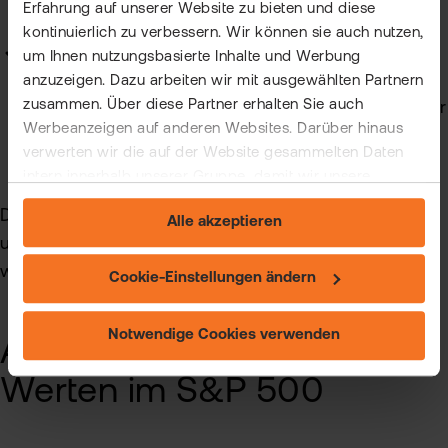
Erfahrung auf unserer Website zu bieten und diese
worden sein.
kontinuierlich zu verbessern. Wir können sie auch nutzen,
Streubesitz:
um Ihnen nutzungsbasierte Inhalte und Werbung
Ein gewisser Prozentsatz der Aktien muss im
anzuzeigen. Dazu arbeiten wir mit ausgewählten Partnern
zusammen. Über diese Partner erhalten Sie auch
Streubesitz sein, was bedeutet, dass sie von der
Werbeanzeigen auf anderen Websites. Darüber hinaus
breiten Öffentlichkeit gehalten werden und nicht
verwerten wir die auf der Website gesammelten Daten
von wenigen Großaktionären kontrolliert werden.
intern innerhalb unserer Gruppe, damit wir unsere
eigenen Angebote verbessern und Ihnen
Die Kriterien können sich im Laufe der Zeit ändern,
Alle akzeptieren
maßgeschneiderte Werbung zeigen können. Sie können
um den aktuellen Marktentwicklungen gerecht zu
Ihre freiwillige Einwilligung jederzeit widerrufen. Weitere
werden.
Informationen (auch zur Datenübermittlung) und
Cookie-Einstellungen ändern
Einstellungsmöglichkeiten finden Sie unter "Cookie-
Einstellungen ändern" und auf unserer Seite zum
Notwendige Cookies verwenden
Auswahl an notierten
"Datenschutz".
Werten im S&P 500