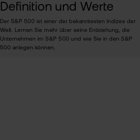
Definition und Werte
Alt
Sic
Ne
Der S&P 500 ist einer der bekanntesten Indizes der
Pas
Kin
zur
Welt. Lernen Sie mehr über seine Entstehung, die
Unternehmen im S&P 500 und wie Sie in den S&P
fla
500 anlegen können.
TAN
Wei
Ver
Pro
Anl
Ede
Rich
Inhaltsverzeichnis
MiF
Kry
II
MiF
Definition und Geschichte
Zert
&
Aufnahmekriterien
Heb
Exk
Auswahl an notierten S&P 500-Werten
CF
VIP
In den S&P 500 investieren bei flatex
Clu
Kry