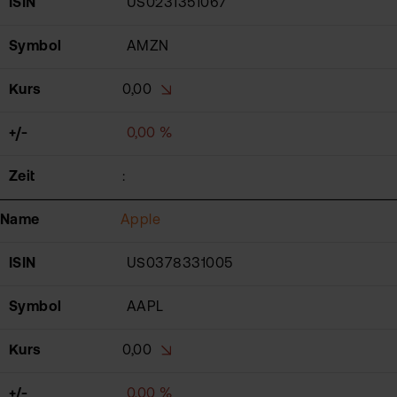
ISIN
US0231351067
Symbol
AMZN
Kurs
0,00
+/-
0,00 %
Zeit
:
Name
Apple
ISIN
US0378331005
Symbol
AAPL
Kurs
0,00
+/-
0,00 %