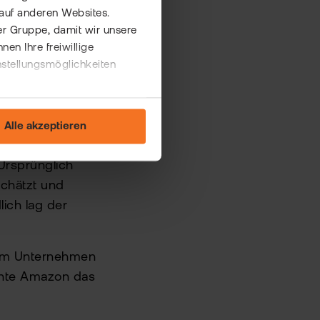
auf anderen Websites.
er Gruppe, damit wir unsere
n Ihre freiwillige
nstellungsmöglichkeiten
kein
Alle akzeptieren
e Börse ging,
Ursprünglich
chätzt und
ich lag der
dem Unternehmen
achte Amazon das