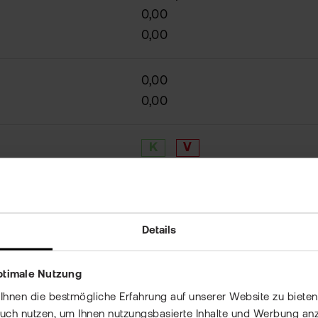
0,00
0,00
0,00
0,00
K
V
Details
örsengang von
ptimale Nutzung
nen die bestmögliche Erfahrung auf unserer Website zu bieten 
auch nutzen, um Ihnen nutzungsbasierte Inhalte und Werbung anz