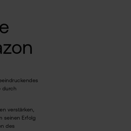
ie
azon
beeindruckendes
e durch
n verstärken,
 seinen Erfolg
en des