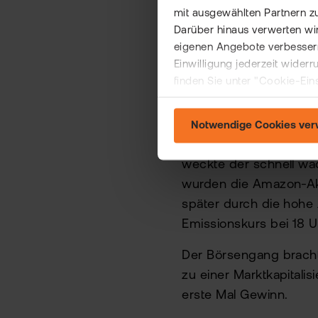
Amaz
mit ausgewählten Partnern z
Darüber hinaus verwerten wir
eigenen Angebote verbessern
Einwilligung jederzeit wider
finden Sie unter "Cookie-Ein
Disclaimer:
Frühere We
verlässlicher Indikator
Notwendige Cookies ve
Als Amazon am 15. Ma
weckte der schnell wa
wurden die Amazon-Akt
später durch die hohe
Emissionskurs bei 18 U
Der Börsengang brach
zu einer Marktkapitali
erste Mal Gewinn.