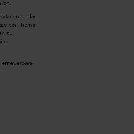
llen.
stärken und das
ätze ein Thema
en zu
sind
in erneuerbare