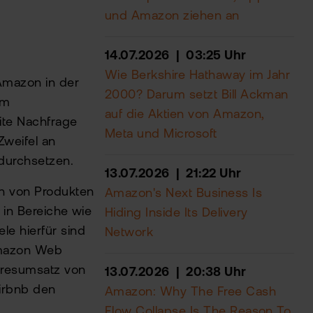
und Amazon ziehen an
14.07.2026 | 03:25 Uhr
Wie Berkshire Hathaway im Jahr
 Amazon in der
2000? Darum setzt Bill Ackman
em
auf die Aktien von Amazon,
ite Nachfrage
Meta und Microsoft
Zweifel an
durchsetzen.
13.07.2026 | 21:22 Uhr
en von Produkten
Amazon's Next Business Is
n in Bereiche wie
Hiding Inside Its Delivery
le hierfür sind
Network
Amazon Web
ahresumsatz von
13.07.2026 | 20:38 Uhr
irbnb den
Amazon: Why The Free Cash
Flow Collapse Is The Reason To