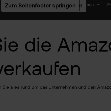
Handeln
Plattformen
P
Zur Hauptnavigation springen
Zum Seiteninhalt springen
Zum Seitenfooter springen
ie die Amaz
verkaufen
en Sie alles rund um das Unternehmen und den Amazon