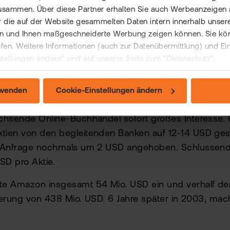
on
usammen. Über diese Partner erhalten Sie auch Werbeanzeigen 
 die auf der Website gesammelten Daten intern innerhalb unser
 und Ihnen maßgeschneiderte Werbung zeigen können. Sie könne
rufen. Weitere Informationen (auch zur Datenübermittlung) und Ei
stellungen ändern" und auf unserer Seite zum "Datenschutz".
rtentwicklungen, Simulationen oder Prognosen sind 
 für die künftige Wertentwicklung.
rwenden
Cookie-Einstellungen ändern
i 1997 unter dem Kürzel AMZON an der NASDAQ an di
chsende Online-Buchhandel sofort großes Interesse. 
ien von den begleitenden Banken auf 12-14 USD ges
 Anfrage nochmals um 2 USD angehoben. Schlussendl
SD pro Aktie.
te Amazon insgesamt 54 Mio. USD ein und verhalf 
sierung von 438 Mio. USD. 6 Jahre später in 2003, m