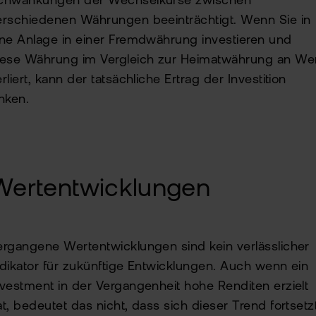
chwankungen der Wechselkurse zwischen
erschiedenen Währungen beeinträchtigt. Wenn Sie in
ine Anlage in einer Fremdwährung investieren und
iese Währung im Vergleich zur Heimatwährung an We
rliert, kann der tatsächliche Ertrag der Investition
inken.
Wertentwicklungen
ergangene Wertentwicklungen sind kein verlässlicher
ndikator für zukünftige Entwicklungen. Auch wenn ein
nvestment in der Vergangenheit hohe Renditen erzielt
at, bedeutet das nicht, dass sich dieser Trend fortsetzt