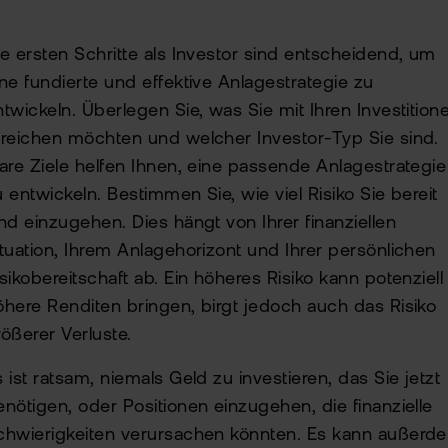
ie ersten Schritte als Investor sind entscheidend, um
ine fundierte und effektive Anlagestrategie zu
ntwickeln. Überlegen Sie, was Sie mit Ihren Investition
rreichen möchten und welcher Investor-Typ Sie sind.
lare Ziele helfen Ihnen, eine passende Anlagestrategie
u entwickeln. Bestimmen Sie, wie viel Risiko Sie bereit
ind einzugehen. Dies hängt von Ihrer finanziellen
ituation, Ihrem Anlagehorizont und Ihrer persönlichen
isikobereitschaft ab. Ein höheres Risiko kann potenziell
öhere Renditen bringen, birgt jedoch auch das Risiko
rößerer Verluste.
s ist ratsam, niemals Geld zu investieren, das Sie jetzt
enötigen, oder Positionen einzugehen, die finanzielle
chwierigkeiten verursachen könnten. Es kann außerd