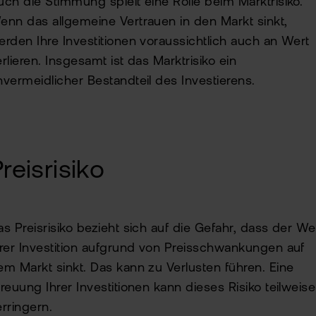
uch die Stimmung spielt eine Rolle beim Marktrisiko.
enn das allgemeine Vertrauen in den Markt sinkt,
erden Ihre Investitionen voraussichtlich auch an Wert
rlieren. Insgesamt ist das Marktrisiko ein
nvermeidlicher Bestandteil des Investierens.
reisrisiko
as Preisrisiko bezieht sich auf die Gefahr, dass der We
hrer Investition aufgrund von Preisschwankungen auf
em Markt sinkt. Das kann zu Verlusten führen. Eine
treuung Ihrer Investitionen kann dieses Risiko teilweise
erringern.