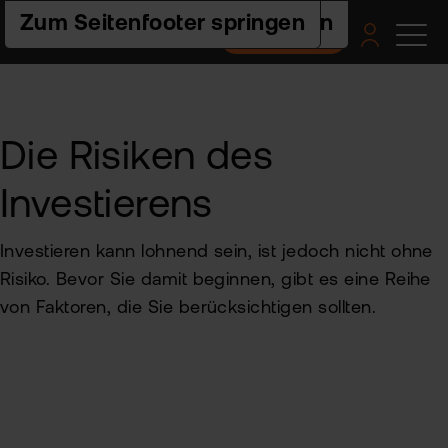
Zur Hauptnavigation springen
Zum Seiteninhalt springen
Zum Seitenfooter springen
Depot eröffnen
Pro
Pla
Pre
Ac
Hilf
un
Die Risiken des
Akt
flat
Web
Ers
Akt
nex
Schr
ETF
Wis
Investierens
Pre
flat
Häu
clas
Fra
Fon
Fem
Akt
-
Investieren kann lohnend sein, ist jedoch nicht ohne
und
Fin
FAQ
ETF
flat
Risiko. Bevor Sie damit beginnen, gibt es eine Reihe
Spa
tra
Akt
von Faktoren, die Sie berücksichtigen sollten.
2.0
For
und
Akt
Indi
sto
Bes
Fon
Pro
Kon
Anl