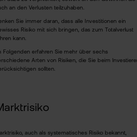
ETN
uch an den Verlusten teilzuhaben.
Kun
wer
Wer
enken Sie immer daran, dass alle Investitionen ein
Kun
ewisses Risiko mit sich bringen, das zum Totalverlust
flat
New
wea
ühren kann.
m Folgenden erfahren Sie mehr über sechs
Han
erschiedene Arten von Risiken, die Sie beim Investier
bei
erücksichtigen sollten.
flat
Bör
Han
Marktrisiko
Dir
Aus
arktrisiko, auch als systematisches Risiko bekannt,
Neu