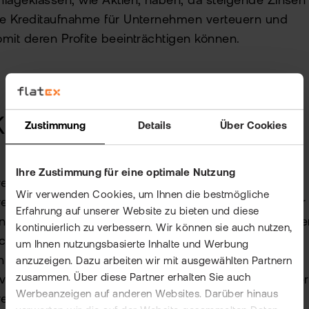
nlageklassen, wie Aktien, haben, da steigende Zinsen
ie Kreditaufnahme für Unternehmen verteuern und
omit deren Profite beeinträchtigen können.
reditrisiko
Zustimmung
Details
Über Cookies
Ihre Zustimmung für eine optimale Nutzung
editrisiko bezieht sich auf das Risiko, dass ein
Wir verwenden Cookies, um Ihnen die bestmögliche
reditnehmer – sei es ein Unternehmen, ein Staat oder
Erfahrung auf unserer Website zu bieten und diese
ine andere Institution – seinen Zahlungsverpflichtung
kontinuierlich zu verbessern. Wir können sie auch nutzen,
icht nachkommen kann. Dies kann dazu führen, dass
um Ihnen nutzungsbasierte Inhalte und Werbung
nleihegläubiger keine Zinsen erhalten oder ihre
anzuzeigen. Dazu arbeiten wir mit ausgewählten Partnern
zusammen. Über diese Partner erhalten Sie auch
nvestition im schlimmsten Fall ganz verlieren, wenn der
Werbeanzeigen auf anderen Websites. Darüber hinaus
reditnehmer insolvent wird. Kreditrisiko ist besonders