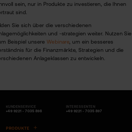
nnvoll sein, nur in Produkte zu investieren, die Ihnen
rtraut sind.
ilden Sie sich über die verschiedenen
nlagemöglichkeiten und -strategien weiter. Nutzen Sie
um Beispiel unsere
Webinare
, um ein besseres
erständnis für die Finanzmärkte, Strategien und die
erschiedenen Anlageklassen zu entwickeln.
KUNDENSERVICE
INTERESSENTEN
+49 9221 - 7035 898
+49 9221 - 7035 897
PRODUKTE