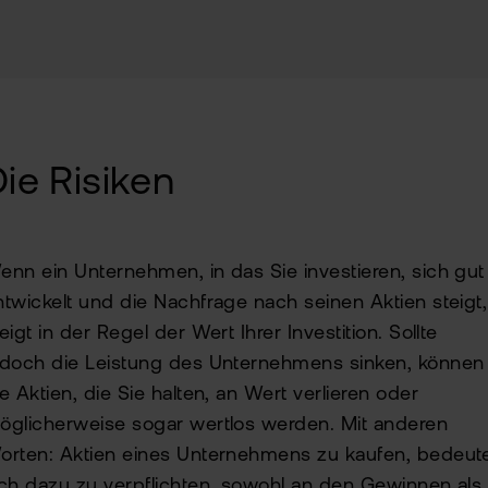
Alt
Sic
Ne
Pas
Kin
zur
fla
TAN
ie Risiken
Wei
Ver
Pro
Anl
Ede
Rich
enn ein Unternehmen, in das Sie investieren, sich gut
MiF
Kry
II
ntwickelt und die Nachfrage nach seinen Aktien steigt,
MiF
eigt in der Regel der Wert Ihrer Investition. Sollte
Zert
edoch die Leistung des Unternehmens sinken, können
&
Heb
ie Aktien, die Sie halten, an Wert verlieren oder
Exk
öglicherweise sogar wertlos werden. Mit anderen
CF
orten: Aktien eines Unternehmens zu kaufen, bedeute
VIP
Clu
Kry
ich dazu zu verpflichten, sowohl an den Gewinnen als