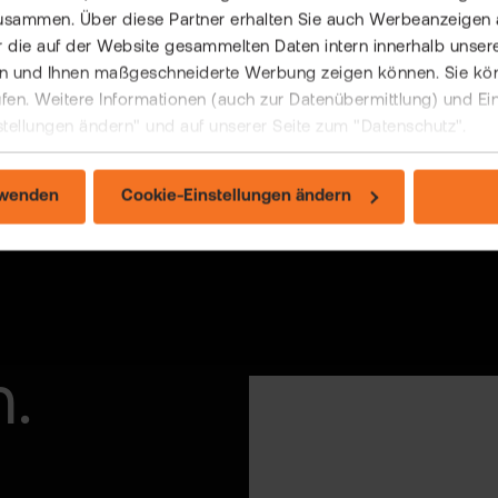
usammen. Über diese Partner erhalten Sie auch Werbeanzeigen 
 die auf der Website gesammelten Daten intern innerhalb unser
 und Ihnen maßgeschneiderte Werbung zeigen können. Sie könne
rufen. Weitere Informationen (auch zur Datenübermittlung) und Ei
stellungen ändern" und auf unserer Seite zum "Datenschutz".
rwenden
Cookie-Einstellungen ändern
m.
200 SERVICE-MITARBEITENDE
Gemeinschaftsdepot
Zweitdepot
Fremdwährungskonto