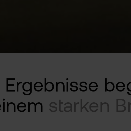
e Ergebnisse be
einem
starken B