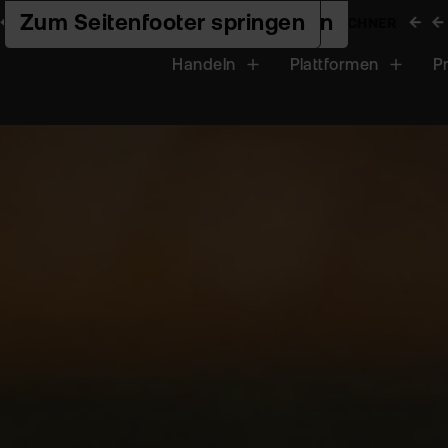
Zur Hauptnavigation springen
Zum Seiteninhalt springen
Zum Seitenfooter springen
ALTERSVORSORGEDEPOT - INFOS & RECHNER
ALT
Handeln
Plattformen
P