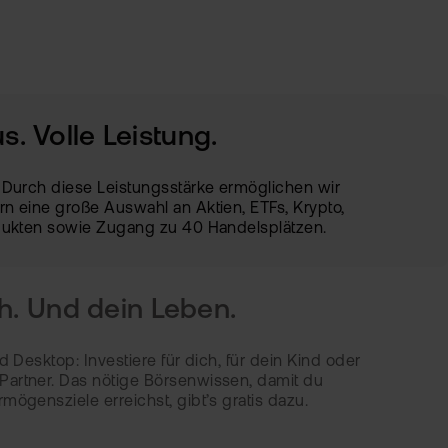
s. Volle Leistung.
 Durch diese Leistungsstärke ermöglichen wir
n eine große Auswahl an Aktien, ETFs, Krypto,
odukten sowie Zugang zu 40 Handelsplätzen.
ch. Und dein Leben.
40 HANDELSPLÄTZE
d Desktop: Investiere für dich, für dein Kind oder
artner. Das nötige Börsenwissen, damit du
ögensziele erreichst, gibt’s gratis dazu.