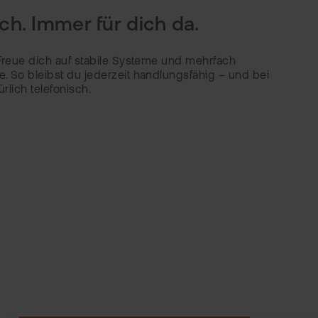
h. Immer für dich da.
 Freue dich auf stabile Systeme und mehrfach
. So bleibst du jederzeit handlungsfähig – und bei
ürlich telefonisch.
100.000+ PERSONEN JÄHRLICH
DURCH FINANZWISSEN GESTÄRKT