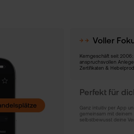
Voller Foku
Kerngeschäft seit 2006:
anspruchsvollen Anleger
Zertifikaten & Hebelpr
ÜBER 5.000 ETF- UND
FONDSSPARPLÄNE
Perfekt für di
Ganz intuitiv per App un
gemeinsam mit deinem P
selbstbewusst deine Verm