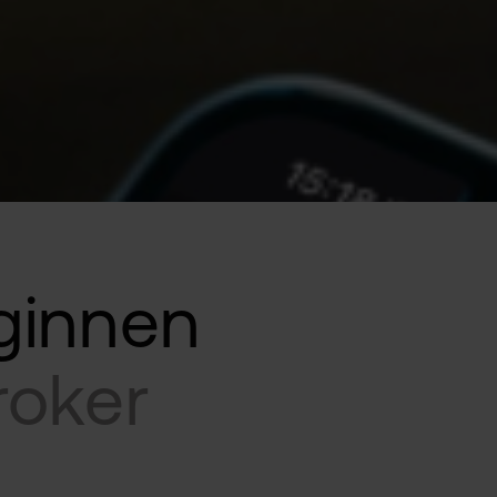
ginnen
25 KRYPTO-COINS
roker