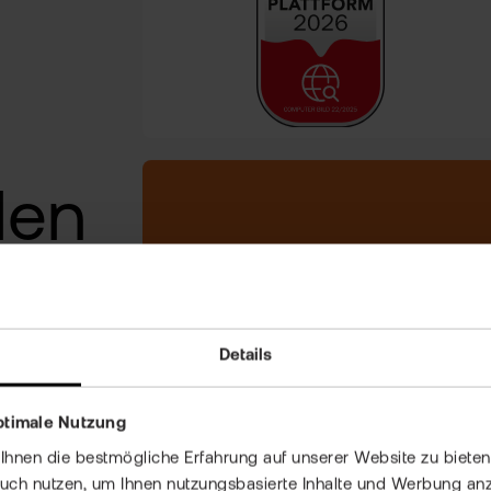
len
70 MIO.+ TRANSAKTIONEN IN 202
Details
, der
ptimale Nutzung
nen die bestmögliche Erfahrung auf unserer Website zu bieten 
auch nutzen, um Ihnen nutzungsbasierte Inhalte und Werbung anz