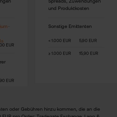
ungen
Spreads, Zuwendungen
und Produktkosten
ium-
Sonstige Emittenten
ds
< 1.000 EUR
5,90 EUR
,00 EUR
≥ 1.000 EUR
15,90 EUR
rer
,90 EUR
osten oder Gebühren hinzu kommen, die an die
0 EUR pro Order: Tradegate Exchange, Lang &