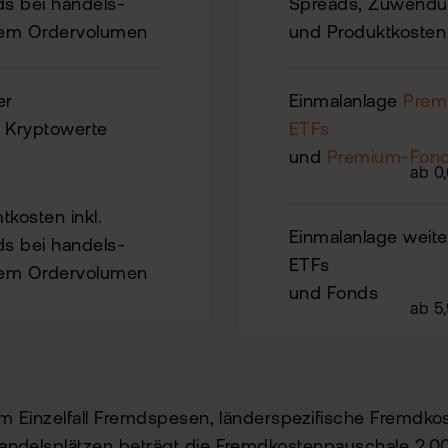
s bei handels­
Spreads, Zuwend
hem Ordervolumen
und Produktkosten
er
Einmalanlage
Prem
e
Kryptowerte
ETFs
und
Premium-Fon
ab 0
kosten inkl.
Einmalanlage weite
s bei handels­
ETFs
hem Ordervolumen
und Fonds
ab 5
m Einzelfall Fremdspesen, länderspezifische Fremdk
ndelsplätzen beträgt die Fremdkostenpauschale 2,0