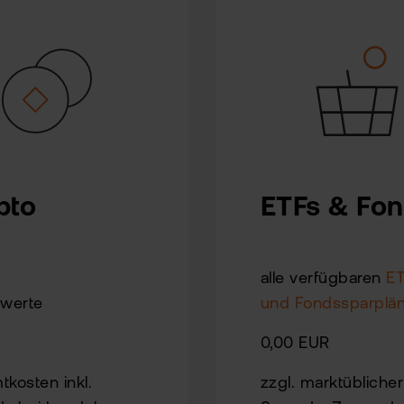
pto
ETFs & Fo
alle verfügbaren
E
owerte
und Fondssparplä
0,00 EUR
kosten inkl.
zzgl. marktüblicher