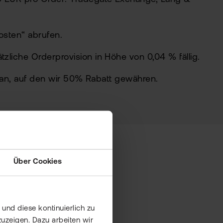
osten“
abrufen.
liche Orderprovision in Höhe von 0,04 % fällig.
 an, auf den wir 50% Rabatt gewähren.
Über Cookies
und diese kontinuierlich zu
uzeigen. Dazu arbeiten wir