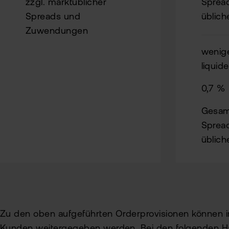
zzgl. marktüblicher
Spread
Spreads und
üblic
Zuwendungen
wenig
liquid
0,7 %
Gesamt
Spread
üblic
Zu den oben aufgeführten Orderprovisionen können i
Kunden weitergegeben werden. Bei den folgenden Ha