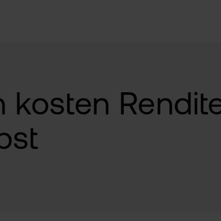
tionen
Neukundenangebot:
D
Ordergebühr sichern
kosten Rendite
Unser Krypto-Angebot: 
% Gesamtkosten inkl.
bst
Depot eröffnen