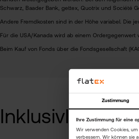
Schwarz, Baader Bank, gettex, Quotrix und Société G
Andere Fremdkosten sind in der Höhe variabel. Die j
Für die USA/Kanada wird ab einem Ordergegenwert von
Beim Kauf von Fonds über die Fondsgesellschaft (KAG)
Zustimmung
Inklusivleistun
Ihre Zustimmung für eine o
Wir verwenden Cookies, um Ih
verbessern. Wir können sie 