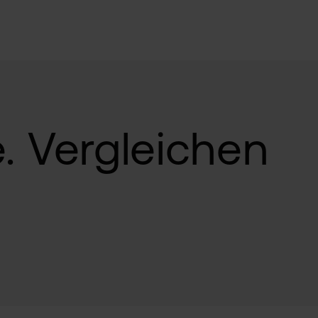
epot eröffnen und
20 Trades ohne
.
Bedingungen
gelten, externe Kosten fallen an.
. Vergleichen
Bitcoin und weitere liquide Kryptowerte
für 0,6
 Spreads
bei handelsüblichem Ordervolumen