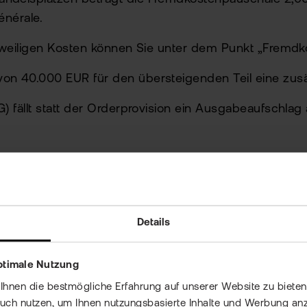
énérale.
eweiligen Kosten können Sie unter dem Punkt
„Fremdk
 40.000 EUR für den übersteigenden Teil eine zusätz
 fällt statt der Orderprovision ein Ausgabeaufschlag
Details
gen
ptimale Nutzung
nen die bestmögliche Erfahrung auf unserer Website zu bieten 
auch nutzen, um Ihnen nutzungsbasierte Inhalte und Werbung anz