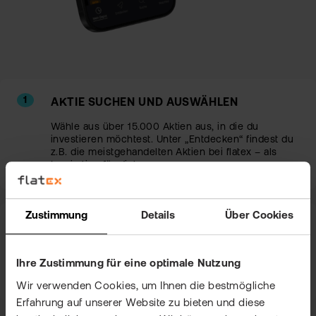
AKTIE SUCHEN UND AUSWÄHLEN
Wähle aus über 15.000 Aktien aus, in die du
investieren möchtest. Unter „Entdecken“ findest du
z.B. die meistgehandelten Aktien bei flatex – als
Inspiration für dich.
Zustimmung
Details
Über Cookies
AUF BUTTON „KAUFEN“ KLICKEN
Vergewissere dich, dass dein Guthaben gedeckt ist.
Mit der Echtzeitüberweisung geht das bequem und
Ihre Zustimmung für eine optimale Nutzung
schnell – oder nutze den
flatex Kredit
.
Wir verwenden Cookies, um Ihnen die bestmögliche
Erfahrung auf unserer Website zu bieten und diese