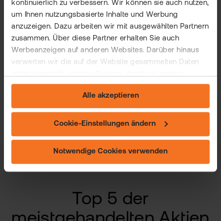
kontinuierlich zu verbessern. Wir können sie auch nutzen,
um Ihnen nutzungsbasierte Inhalte und Werbung
STÜCKZAHL, HANDELSPLATZ UND
ORDERART FESTLEGEN – DANN
anzuzeigen. Dazu arbeiten wir mit ausgewählten Partnern
BESTÄTIGEN
zusammen. Über diese Partner erhalten Sie auch
Werbeanzeigen auf anderen Websites. Darüber hinaus
Hier hast du die Wahl aus verschiedenen
Handelsplätzen und kannst beispielweise eine Limit-
verwerten wir die auf der Website gesammelten Daten
Order platzieren. Nach der Bestätigung werden
intern innerhalb unserer Gruppe, damit wir unsere
deine Aktien in deinem Depot angezeigt.
eigenen Angebote verbessern und Ihnen
Alle akzeptieren
maßgeschneiderte Werbung zeigen können. Sie können
Ihre freiwillige Einwilligung jederzeit widerrufen. Weitere
Informationen (auch zur Datenübermittlung) und
Cookie-Einstellungen ändern
Einstellungsmöglichkeiten finden Sie unter "Cookie-
Einstellungen ändern" und auf unserer Seite zum
Notwendige Cookies verwenden
"Datenschutz".
Top 5 der
meistgehandelten Aktien