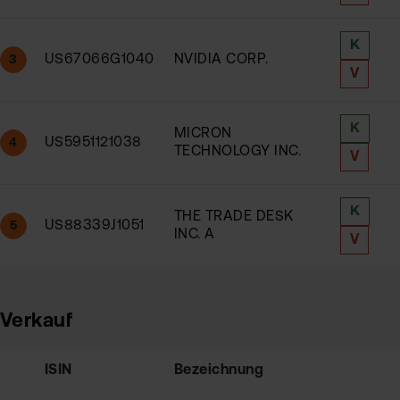
K
US67066G1040
NVIDIA CORP.
3
V
K
MICRON
US5951121038
4
TECHNOLOGY INC.
V
K
THE TRADE DESK
US88339J1051
5
INC. A
V
Verkauf
ISIN
Bezeichnung