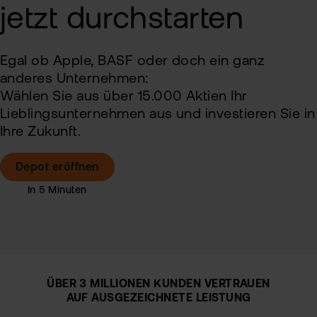
Alt
jetzt durchstarten
Sic
Ne
Pas
Kin
Egal ob Apple, BASF oder doch ein ganz
zur
anderes Unternehmen:
fla
Wählen Sie aus über 15.000 Aktien Ihr
TAN
Wei
Lieblingsunternehmen aus und investieren Sie in
Ver
Ihre Zukunft.
Pro
Anl
Ede
Rich
Depot eröffnen
MiF
Kry
II
MiF
Zert
&
Heb
Exk
CF
ÜBER 3 MILLIONEN KUNDEN VERTRAUEN
VIP
AUF AUSGEZEICHNETE LEISTUNG
Clu
Kry