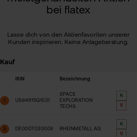
bei flatex
Lasse dich von den Aktienfavoriten unserer
Kunden inspirieren. Keine Anlageberatung.
Kauf
ISIN
Bezeichnung
SPACE
K
US84615Q1031
EXPLORATION
1
V
TECHS.
K
DE0007030009
RHEINMETALL AG
2
V