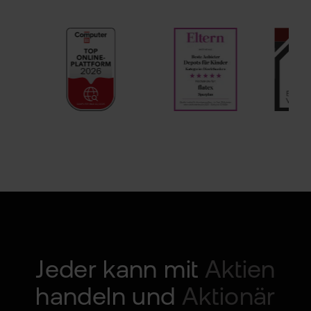
ETN
Kun
wer
Wer
Kun
flat
New
wea
Han
bei
flat
Bör
Han
Dir
Jeder kann mit
Aktien
Aus
handeln und
Aktionär
Neu