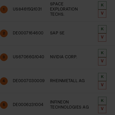
SPACE
K
US84615Q1031
EXPLORATION
1
V
TECHS.
K
DE0007164600
SAP SE
2
V
K
US67066G1040
NVIDIA CORP.
3
V
K
DE0007030009
RHEINMETALL AG
4
V
K
INFINEON
DE0006231004
5
TECHNOLOGIES AG
V