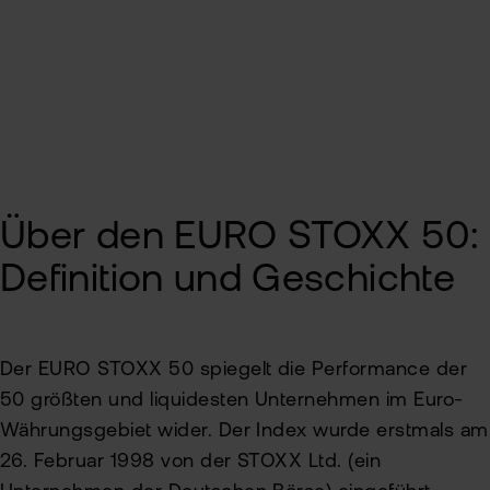
ETN
Kun
In den EURO STOXX 50 investieren bei flatex
wer
Wer
Kun
flat
New
wea
Han
Über den EURO STOXX 50:
bei
flat
Definition und Geschichte
Bör
Han
Der EURO STOXX 50 spiegelt die Performance der
Dir
50 größten und liquidesten Unternehmen im Euro-
Währungsgebiet wider. Der Index wurde erstmals am
Aus
26. Februar 1998 von der STOXX Ltd. (ein
Neu