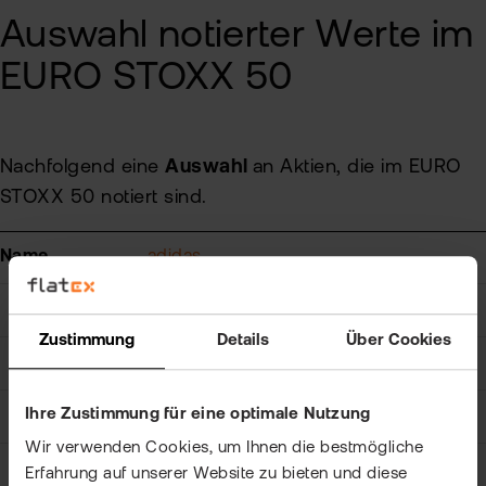
Auswahl notierter Werte im
EURO STOXX 50
Nachfolgend eine
Auswahl
an Aktien, die im EURO
STOXX 50 notiert sind.
Name
adidas
ISIN
DE000A1EWWW0
Zustimmung
Details
Über Cookies
Symbol
ADDDF
Ihre Zustimmung für eine optimale Nutzung
Kurs
0,00
Wir verwenden Cookies, um Ihnen die bestmögliche
+/-
0,00 %
Erfahrung auf unserer Website zu bieten und diese