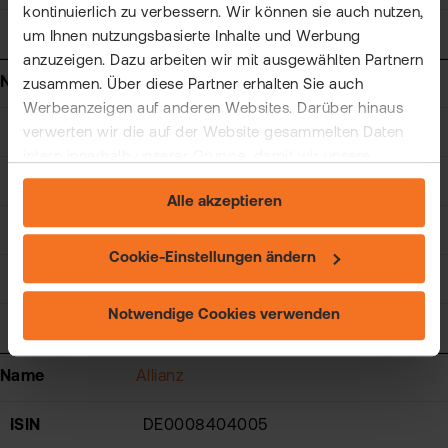
kontinuierlich zu verbessern. Wir können sie auch nutzen,
Zeit
:
um Ihnen nutzungsbasierte Inhalte und Werbung
anzuzeigen. Dazu arbeiten wir mit ausgewählten Partnern
Name
Airbus
zusammen. Über diese Partner erhalten Sie auch
Werbeanzeigen auf anderen Websites. Darüber hinaus
ISIN
NL0000235190
verwerten wir die auf der Website gesammelten Daten
intern innerhalb unserer Gruppe, damit wir unsere
Symbol
EADSF
eigenen Angebote verbessern und Ihnen
Alle akzeptieren
maßgeschneiderte Werbung zeigen können. Sie können
Kurs
0,00
Ihre freiwillige Einwilligung jederzeit widerrufen. Weitere
Informationen (auch zur Datenübermittlung) und
Cookie-Einstellungen ändern
Einstellungsmöglichkeiten finden Sie unter "Cookie-
+/-
0,00 %
Einstellungen ändern" und auf unserer Seite zum
Notwendige Cookies verwenden
"Datenschutz".
Zeit
:
Name
Allianz
ISIN
DE0008404005