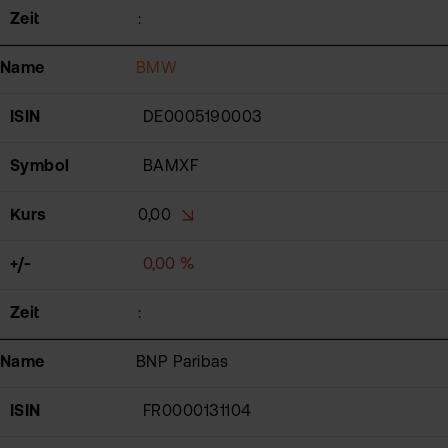
Zeit
:
Name
BMW
ISIN
DE0005190003
Symbol
BAMXF
Kurs
0,00
+/-
0,00 %
Zeit
:
Name
BNP Paribas
ISIN
FR0000131104