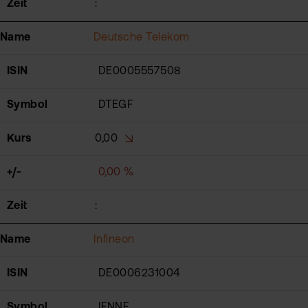
Zeit
:
Name
Deutsche Telekom
ISIN
DE0005557508
Symbol
DTEGF
Kurs
0,00
+/-
0,00 %
Zeit
:
Name
Infineon
ISIN
DE0006231004
Symbol
IFNNF