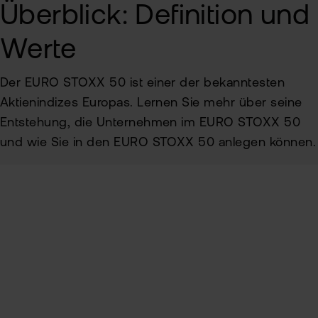
Überblick: Definition und
Alt
Sic
Ne
Werte
Pas
Kin
zur
Der EURO STOXX 50 ist einer der bekanntesten
fla
Aktienindizes Europas. Lernen Sie mehr über seine
TAN
Wei
Entstehung, die Unternehmen im EURO STOXX 50
Ver
Pro
und wie Sie in den EURO STOXX 50 anlegen können.
Anl
Ede
Rich
MiF
Kry
II
MiF
Inhaltsverzeichnis
Zert
&
Heb
Definition und Geschichte
Exk
CF
Aufnahmekriterien
VIP
Clu
Kry
Auswahl an notierten EURO STOXX 50-Werten