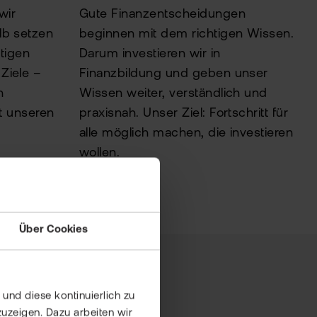
wir
Gute Finanzentscheidungen
lb setzen
beginnen mit dem richtigen Wissen.
itigen
Darum investieren wir in
Ziele –
Finanzbildung und geben unser
n
Wissen weiter, verständlich und
t unseren
praxisnah. Unser Ziel: Fortschritt für
alle möglich machen, die investieren
wollen.
Über Cookies
und diese kontinuierlich zu
uzeigen. Dazu arbeiten wir