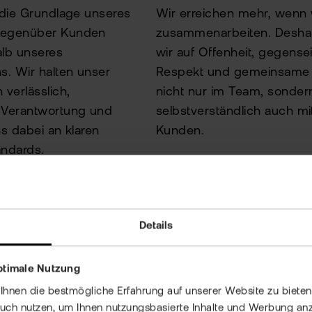
 die Grundlage unseres
Wir erreichen mehr, wenn 
gegenüber Kunden
zusammenarbeiten. Desha
alb unseres
wir auf Offenheit, gegense
. Wir halten unser
Respekt und gemeinsame 
 verlässlich,
nicht nur im Team, sonder
Verantwortung und
selbstverständlich auch mi
ns dabei an klaren
Kunden.
andards.
Details
ptimale Nutzung
nen die bestmögliche Erfahrung auf unserer Website zu bieten 
auch nutzen, um Ihnen nutzungsbasierte Inhalte und Werbung anz