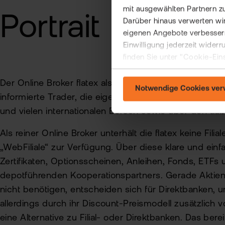
mit ausgewählten Partnern z
Portrait
Darüber hinaus verwerten wir
eigenen Angebote verbessern
Einwilligung jederzeit wider
finden Sie unter "Cookie-Ein
Der Online Broker flatex als eine Marke der flatexDEG
Notwendige Cookies ve
informierte Trader, die eigenverantwortlich handeln.
und vielen internationalen Börsen sowie über den a
Als reiner Online Broker unterhält die flatex keine Fi
„WebFiliale“ zur Verfügung. Über diese klare und ein
Zertifikaten, Optionsscheinen, Anleihen, Fonds, ETF
depotführenden Kooperationspartners. Gerade Aktien- 
nicht benötigen, entscheiden sich für Direktbanken,
allerdings durch ihr Discount-Preismodell zusätzlic
eine Alternative zu Filial- oder Direktbanken. Das be