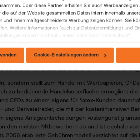
usammen. Über diese Partner erhalten Sie auch Werbeanzeigen 
 die auf der Website gesammelten Daten intern innerhalb unser
 und Ihnen maßgeschneiderte Werbung zeigen können. Sie könne
rufen. Weitere Informationen (auch zur Datenübermittlung) und Ei
stellungen ändern" und auf unserer Seite zum "Datenschutz".
IRO SE hat sich auf das beratungslose Wertpapiergesch
rwenden
Cookie-Einstellungen ändern
 Das Handelsangebot erstreckt sich über alle Wertpapi
ußerbörslichen Direkthandel und CFD-Handel (Währun
lialen, sondern stellt zum Handel mit Wertpapieren, CF
fach zu bedienende Handelsoberfläche ermöglicht die 
s und CFDs zu einem eigens für flatex-Kunden dauerha
und Derivatetrader, die mit der kostenintensiven Ber
 um eigene Anlageentscheidungen kostengünstig umsetz
h von den meisten Mitbewerbern ab und ist deshalb vo
reits 2006 etablierte Gebührenmodell verzichtet auf d