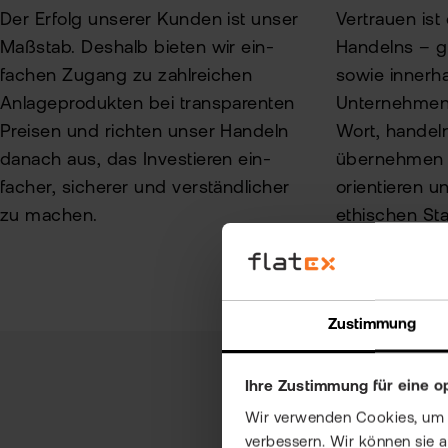
Der Erfolg unserer Kunden ist unser
Vertrauen ist
Maßstab. Deshalb bieten wir ein­
Handelns – 
fachen Zugang zu zahlreichen
sowie innerh
Anlageprodukten bei transparenten
Unternehmens
Preisen und richten unser Handeln
Wort, handeln
danach aus, das Investieren ein­
übernehmen 
facher, sicherer und ver­ständlicher
orientieren u
zu machen.
ethischen St
Zustimmung
Ihre Zustimmung für eine o
Wir verwenden Cookies, um Ih
verbessern. Wir können sie 