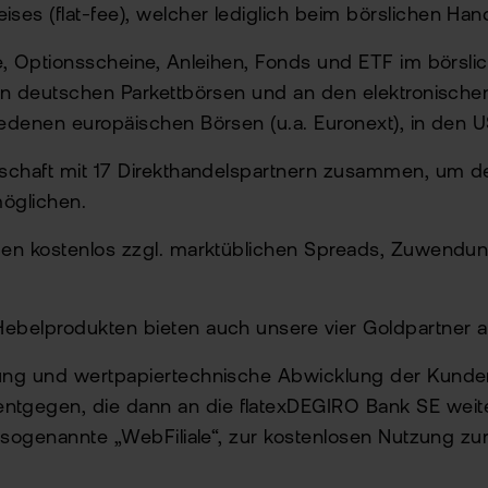
es (flat-fee), welcher lediglich beim börslichen Han
te, Optionsscheine, Anleihen, Fonds und ETF im börsl
len deutschen Parkettbörsen und an den elektronische
hiedenen europäischen Börsen (u.a. Euronext), in den
llschaft mit 17 Direkthandelspartnern zusammen, um 
möglichen.
ommen kostenlos zzgl. marktüblichen Spreads, Zuwend
 Hebelprodukten bieten auch unsere vier Goldpartne
rung und wertpapiertechnische Abwicklung der Kunden
gegen, die dann an die flatexDEGIRO Bank SE weiterge
e sogenannte „WebFiliale“, zur kostenlosen Nutzung zu