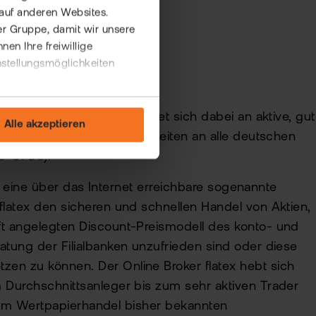
auf anderen Websites.
er Gruppe, damit wir unsere
n Ihre freiwillige
nstellungsmöglichkeiten
äft spezialisiert und wendet sich dabei an aktive, gut
Alle akzeptieren
erarten mit Handelsmöglichkeiten an alle deutschen
gs-CFDs).
Ds eine über das Internet erreichbare sogenannte
flatex den sicheren und schnellen Handel von Aktien,
ft angelegten Discount-Preismodell des konto- und
atung der Filialbanken unzufrieden sind oder diese
en zu können. Der Online Broker flatex hebt sich
m Durchschnittsanleger bis zum sehr aktiven Trader
ie im Wertpapierhandel bisher bekannten