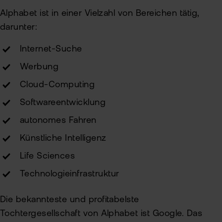
Alphabet ist in einer Vielzahl von Bereichen tätig,
darunter:
Internet-Suche
Werbung
Cloud-Computing
Softwareentwicklung
autonomes Fahren
Künstliche Intelligenz
Life Sciences
Technologieinfrastruktur
Die bekannteste und profitabelste
Tochtergesellschaft von Alphabet ist Google. Das