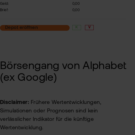
Geld:
0,00
Brief:
0,00
Depot eröffnen
K
V
Börsengang von Alphabet
(ex Google)
Disclaimer:
Frühere Wertentwicklungen,
Simulationen oder Prognosen sind kein
verlässlicher Indikator für die künftige
Wertentwicklung.