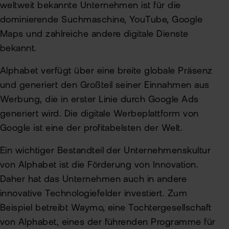
weltweit bekannte Unternehmen ist für die
dominierende Suchmaschine, YouTube, Google
Maps und zahlreiche andere digitale Dienste
bekannt.
Alphabet verfügt über eine breite globale Präsenz
und generiert den Großteil seiner Einnahmen aus
Werbung, die in erster Linie durch Google Ads
generiert wird. Die digitale Werbeplattform von
Google ist eine der profitabelsten der Welt.
Ein wichtiger Bestandteil der Unternehmenskultur
von Alphabet ist die Förderung von Innovation.
Daher hat das Unternehmen auch in andere
innovative Technologiefelder investiert. Zum
Beispiel betreibt Waymo, eine Tochtergesellschaft
von Alphabet, eines der führenden Programme für