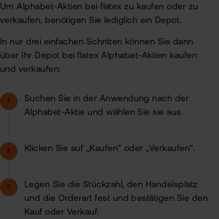
Um Alphabet-Aktien bei flatex zu kaufen oder zu
verkaufen, benötigen Sie lediglich ein Depot.
In nur drei einfachen Schritten können Sie dann
über Ihr Depot bei flatex Alphabet-Aktien kaufen
und verkaufen:
Suchen Sie in der Anwendung nach der
Alphabet-Aktie und wählen Sie sie aus.
Klicken Sie auf „Kaufen“ oder „Verkaufen“.
Legen Sie die Stückzahl, den Handelsplatz
und die Orderart fest und bestätigen Sie den
Kauf oder Verkauf.