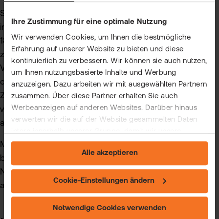
Seit dem Börsengang im Jahr 2004 erfolgten
Ihre Zustimmung für eine optimale Nutzung
insgesamt drei
Aktiensplits
. Letztmalig am
Wir verwenden Cookies, um Ihnen die bestmögliche
18.07.2022, als Anleger für jedes Wertpapier 19
Erfahrung auf unserer Website zu bieten und diese
zusätzliche Aktien erhielten. Durch den Split im
kontinuierlich zu verbessern. Wir können sie auch nutzen,
Verhältnis 20:1 betrug der Aktienkurs am
um Ihnen nutzungsbasierte Inhalte und Werbung
darauffolgenden Börsentag nur noch ein
anzuzeigen. Dazu arbeiten wir mit ausgewählten Partnern
Zwanzigstel des vorherigen Schlusskurses,
zusammen. Über diese Partner erhalten Sie auch
Werbeanzeigen auf anderen Websites. Darüber hinaus
wodurch die Aktie auch für Kleinanleger deutlich
verwerten wir die auf der Website gesammelten Daten
attraktiver und erschwinglicher wurde.
intern innerhalb unserer Gruppe, damit wir unsere
eigenen Angebote verbessern und Ihnen
Mittlerweile ist Alphabet eines der sieben größten
Alle akzeptieren
maßgeschneiderte Werbung zeigen können. Sie können
börsennotierten Technologieunternehmen des
Ihre freiwillige Einwilligung jederzeit widerrufen. Weitere
NASDAQ-100. Außerdem ist das Unternehmen
Informationen (auch zur Datenübermittlung) und
Cookie-Einstellungen ändern
auch Bestandteil des S&P500 und Dow Jones US.
Einstellungsmöglichkeiten finden Sie unter "Cookie-
Einstellungen ändern" und auf unserer Seite zum
Notwendige Cookies verwenden
"Datenschutz".