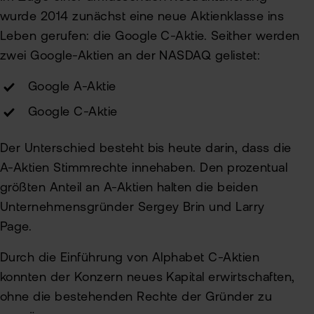
wurde 2014 zunächst eine neue Aktienklasse ins
Leben gerufen: die Google C-Aktie. Seither werden
zwei Google-Aktien an der NASDAQ gelistet:
Google A-Aktie
Google C-Aktie
Der Unterschied besteht bis heute darin, dass die
A-Aktien Stimmrechte innehaben. Den prozentual
größten Anteil an A-Aktien halten die beiden
Unternehmensgründer Sergey Brin und Larry
Page.
Durch die Einführung von Alphabet C-Aktien
konnten der Konzern neues Kapital erwirtschaften,
ohne die bestehenden Rechte der Gründer zu