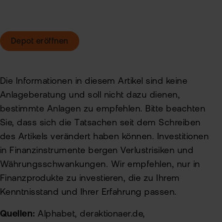
Depot eröffnen
Die Informationen in diesem Artikel sind keine
Anlageberatung und soll nicht dazu dienen,
bestimmte Anlagen zu empfehlen. Bitte beachten
Sie, dass sich die Tatsachen seit dem Schreiben
des Artikels verändert haben können. Investitionen
in Finanzinstrumente bergen Verlustrisiken und
Währungsschwankungen. Wir empfehlen, nur in
Finanzprodukte zu investieren, die zu Ihrem
Kenntnisstand und Ihrer Erfahrung passen.
Quellen:
Alphabet, deraktionaer.de,