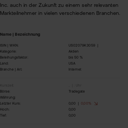
Inc. auch in der Zukunft zu einem sehr relevanten
Markteilnehmer in vielen verschiedenen Branchen.
Name | Bezeichnung
ISIN | WKN:
US02079K3059
|
Kategorie:
Aktien
Beleihungsfaktor:
bis 50 %
Land:
USA
Branche | Art:
Internet
Kurszeit:
..
| : Uhr
Börse:
Tradegate
Währung:
Letzter Kurs:
0,00
|
0,00%
Hoch:
0,00
Tief:
0,00