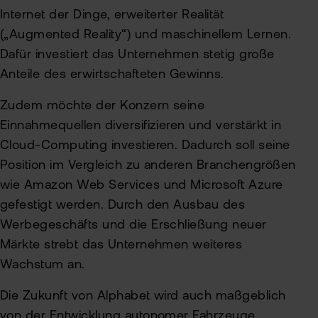
Internet der Dinge, erweiterter Realität
(„Augmented Reality“) und maschinellem Lernen.
Dafür investiert das Unternehmen stetig große
Anteile des erwirtschafteten Gewinns.
Zudem möchte der Konzern seine
Einnahmequellen diversifizieren und verstärkt in
Cloud-Computing investieren. Dadurch soll seine
Position im Vergleich zu anderen Branchengrößen
wie Amazon Web Services und Microsoft Azure
gefestigt werden. Durch den Ausbau des
Werbegeschäfts und die Erschließung neuer
Märkte strebt das Unternehmen weiteres
Wachstum an.
Die Zukunft von Alphabet wird auch maßgeblich
von der Entwicklung autonomer Fahrzeuge