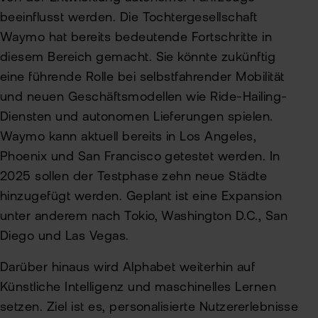
beeinflusst werden. Die Tochtergesellschaft
Waymo hat bereits bedeutende Fortschritte in
diesem Bereich gemacht. Sie könnte zukünftig
eine führende Rolle bei selbstfahrender Mobilität
und neuen Geschäftsmodellen wie Ride-Hailing-
Diensten und autonomen Lieferungen spielen.
Waymo kann aktuell bereits in Los Angeles,
Phoenix und San Francisco getestet werden. In
2025 sollen der Testphase zehn neue Städte
hinzugefügt werden. Geplant ist eine Expansion
unter anderem nach Tokio, Washington D.C., San
Diego und Las Vegas.
Darüber hinaus wird Alphabet weiterhin auf
Künstliche Intelligenz und maschinelles Lernen
setzen. Ziel ist es, personalisierte Nutzererlebnisse