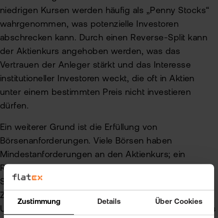
niedrigen Kursen werden häufig als „Penny Stocks“
wahrgenommen, was potenzielle Investoren
abschrecken kann. Durch einen Reverse-Split kann
der Aktienkurs angehoben werden, was das
Vertrauen der Anleger stärkt und das Interesse
institutioneller Investoren weckt, die oft in Aktien
unter einem bestimmten Preis nicht investieren
dürfen.
Ein weiterer Grund ist die Erfüllung von
Börsenanforderungen. Viele Börsen haben
Mindestanforderungen an den Aktienkurs; ein
Reverse-Split kann helfen, den Kurs über diese
Schwelle zu heben und ein Delisting zu vermeiden.
Zudem kann er zur Verbesserung des
Zustimmung
Details
Über Cookies
Unternehmensimages beitragen, da ein höherer Kurs