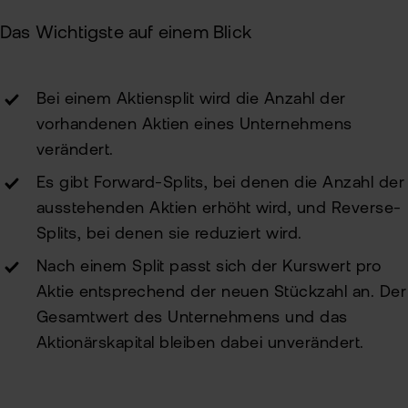
ETN
Kun
Das Wichtigste auf einem Blick
wer
Wer
Kun
flat
Bei einem Aktiensplit wird die Anzahl der
New
wea
vorhandenen Aktien eines Unternehmens
verändert.
Han
Es gibt Forward-Splits, bei denen die Anzahl der
bei
ausstehenden Aktien erhöht wird, und Reverse-
flat
Splits, bei denen sie reduziert wird.
Bör
Nach einem Split passt sich der Kurswert pro
Han
Aktie entsprechend der neuen Stückzahl an. Der
Gesamtwert des Unternehmens und das
Dir
Aktionärskapital bleiben dabei unverändert.
Aus
Neu