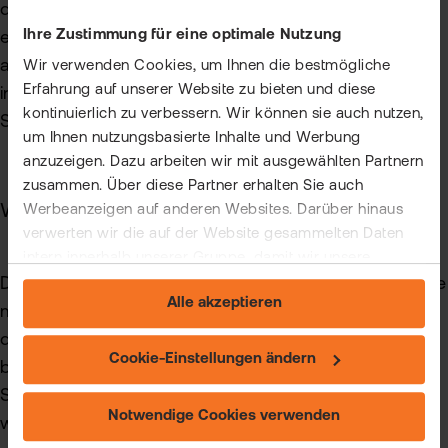
das Unternehmen als stabiler und seriöser
Ihre Zustimmung für eine optimale Nutzung
erscheinen lässt. Schließlich kann ein Reverse-Split
auch eine strategische Neuausrichtung signalisieren,
Wir verwenden Cookies, um Ihnen die bestmögliche
Erfahrung auf unserer Website zu bieten und diese
insbesondere bei Unternehmen in finanziellen
kontinuierlich zu verbessern. Wir können sie auch nutzen,
Schwierigkeiten.
um Ihnen nutzungsbasierte Inhalte und Werbung
anzuzeigen. Dazu arbeiten wir mit ausgewählten Partnern
zusammen. Über diese Partner erhalten Sie auch
Wie läuft ein Aktiensplit ab?
Werbeanzeigen auf anderen Websites. Darüber hinaus
verwerten wir die auf der Website gesammelten Daten
intern innerhalb unserer Gruppe, damit wir unsere
Der Prozess eines Aktiensplits beginnt normalerweise
eigenen Angebote verbessern und Ihnen
Alle akzeptieren
maßgeschneiderte Werbung zeigen können. Sie können
mit einer Ankündigung des Unternehmens, in der
Ihre freiwillige Einwilligung jederzeit widerrufen. Weitere
das geplante Verhältnis und das Datum des Splits
Informationen (auch zur Datenübermittlung) und
Cookie-Einstellungen ändern
bekannt gegeben werden. An diesem Tag wird der
Einstellungsmöglichkeiten finden Sie unter "Cookie-
Split effektiv durchgeführt und die neuen Aktien
Einstellungen ändern" und auf unserer Seite zum
Notwendige Cookies verwenden
werden an die Aktionäre verteilt. Das passiert
"Datenschutz".