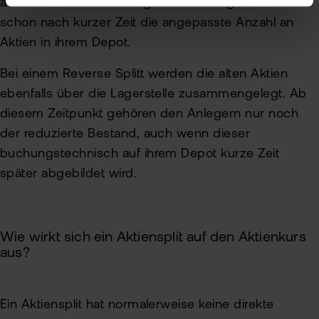
automatisch über die Lagerstelle. Anleger sehen
schon nach kurzer Zeit die angepasste Anzahl an
Aktien in ihrem Depot.
Bei einem Reverse Splitt werden die alten Aktien
ebenfalls über die Lagerstelle zusammengelegt. Ab
diesem Zeitpunkt gehören den Anlegern nur noch
der reduzierte Bestand, auch wenn dieser
buchungstechnisch auf ihrem Depot kurze Zeit
später abgebildet wird.
Wie wirkt sich ein Aktiensplit auf den Aktienkurs
aus?
Ein Aktiensplit hat normalerweise keine direkte