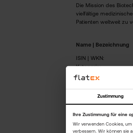
Die Mission des Biotec
vielfältige medizinis
Patienten weltweit zu 
Name | Bezeichnung
ISIN | WKN:
Kategorie:
Beleihungsfaktor:
Land:
Branche | Art:
Zustimmung
Kurszeit:
Ihre Zustimmung für eine o
Börse:
Wir verwenden Cookies, um Ih
Währung:
verbessern. Wir können sie 