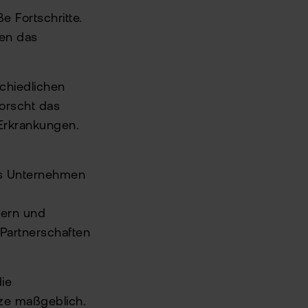
 Fortschritte.
gen das
chiedlichen
orscht das
Erkrankungen.
Das Unternehmen
sern und
 Partnerschaften
ie
tze maßgeblich.