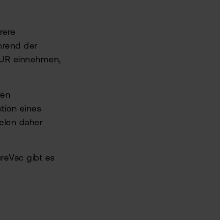
rere
hrend der
EUR einnehmen,
ren
tion eines
elen daher
ureVac gibt es