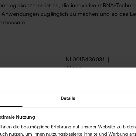
hnologiekonzerns ist es, die innovative mRNA-Technol
che Anwendungen zugänglich zu machen und so das L
verbessern.
NL0015436031
|
Aktien
bis 30 %
Niederlande
Biotechnologie
Details
..
| : Uhr
ptimale Nutzung
Tradegate
nen die bestmögliche Erfahrung auf unserer Website zu bieten 
auch nutzen, um Ihnen nutzungsbasierte Inhalte und Werbung anz