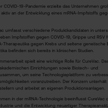
 COVID-19-Pandemie erzielte das Unternehmen große
h aktiv an der Entwicklung eines mRNA-Impfstoffs ge
Vac umfasst verschiedene Produktkandidaten in unters
Neben Impfstoffen gegen COVID-19, Grippe und RSV f
Therapeutika gegen Krebs und seltene genetische 
ika befinden sich bereits in klinischen Studien.
ammenarbeit spielt eine wichtige Rolle für CureVac. 
n akademischen Einrichtungen sowie Biotech- und
sammen, um seine Technologieplattform zu verbes
möglichkeiten voranzutreiben. Der Konzern unterhält
tellern und arbeitet an eigenen Produktionsanlagen.
hmen in der mRNA-Technologie beeinflusst CureVac d
dustrie und die Entwicklung neuartiger Therapieansä