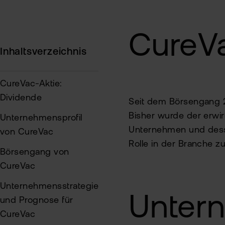
CureVa
Inhaltsverzeichnis
CureVac-Aktie:
Dividende
Seit dem Börsengang 2
Bisher wurde der erwir
Unternehmensprofil
Unternehmen und dessen
von CureVac
Rolle in der Branche zu
Börsengang von
CureVac
Unternehmensstrategie
Untern
und Prognose für
CureVac