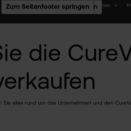
Handeln
Plattformen
P
Zur Hauptnavigation springen
Zum Seiteninhalt springen
Zum Seitenfooter springen
ie die CureV
verkaufen
ren Sie alles rund um das Unternehmen und den CureVa