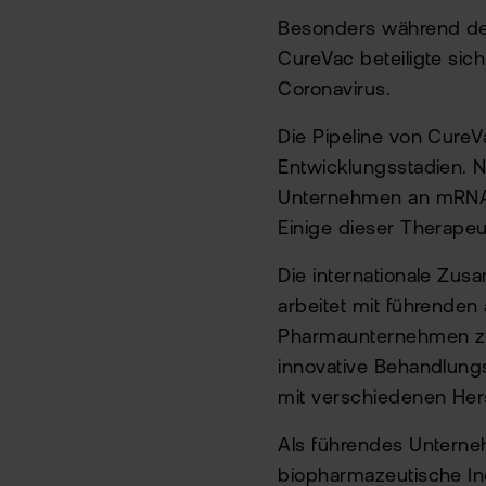
Besonders während der
CureVac beteiligte sic
Coronavirus.
Die Pipeline von Cure
Entwicklungsstadien. 
Unternehmen an mRNA-
Einige dieser Therapeut
Die internationale Zus
arbeitet mit führende
Pharmaunternehmen zu
innovative Behandlungs
mit verschiedenen Hers
Als führendes Unterne
biopharmazeutische In