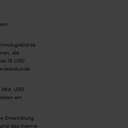
kein
echnologiebörse
men, die
 bei 16 USD
Handelsstunde
8 Mrd. USD.
Aktien am
ie Entwicklung
und das interne