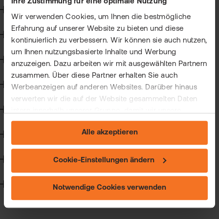
Ihre Zustimmung für eine optimale Nutzung
ETN
Kryptohandel
Kun
Wir verwenden Cookies, um Ihnen die bestmögliche
wer
Wer
Erfahrung auf unserer Website zu bieten und diese
Angemessenheitsprüfung
Kun
kontinuierlich zu verbessern. Wir können sie auch nutzen,
flat
um Ihnen nutzungsbasierte Inhalte und Werbung
New
wea
Wertpapierkredit
anzuzeigen. Dazu arbeiten wir mit ausgewählten Partnern
zusammen. Über diese Partner erhalten Sie auch
CFD-Handel
Werbeanzeigen auf anderen Websites. Darüber hinaus
Han
verwerten wir die auf der Website gesammelten Daten
bei
Kapitalmaßnahmen und Hauptversammlungen
intern innerhalb unserer Gruppe, damit wir unsere
flat
eigenen Angebote verbessern und Ihnen
Alle akzeptieren
maßgeschneiderte Werbung zeigen können. Sie können
Handelssoftware
Bör
Ihre freiwillige Einwilligung jederzeit widerrufen. Weitere
Han
Informationen (auch zur Datenübermittlung) und
Steuern
Cookie-Einstellungen ändern
Einstellungsmöglichkeiten finden Sie unter "Cookie-
Dir
Einstellungen ändern" und auf unserer Seite zum
Technik
Notwendige Cookies verwenden
"Datenschutz".
Aus
Neu