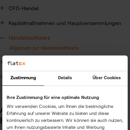
ETN
CFD-Handel
Kun
wer
Wer
Kun
Kapitalmaßnahmen und Hauptversammlungen
flat
New
wea
Handelssoftware
Allgemein zur Handelssoftware
Han
Steuern
bei
flat
Technik
Zustimmung
Details
Über Cookies
Bör
Han
Ihre Zustimmung für eine optimale Nutzung
Dir
Wir verwenden Cookies, um Ihnen die bestmögliche
Allgemein zur
Erfahrung auf unserer Website zu bieten und diese
Aus
Handelssoftware
kontinuierlich zu verbessern. Wir können sie auch nutzen,
Neu
um Ihnen nutzungsbasierte Inhalte und Werbung