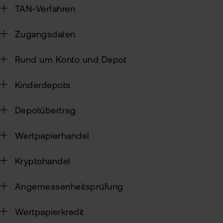
Alt
TAN-Verfahren
Sic
Ne
Zugangsdaten
Pas
Kin
zur
Rund um Konto und Depot
fla
TAN
Wei
Kinderdepots
Ver
Pro
Anl
Depotübertrag
Ede
Rich
MiF
Kry
Wertpapierhandel
II
MiF
Zert
Kryptohandel
&
Heb
Exk
Angemessenheitsprüfung
CF
VIP
Wertpapierkredit
Clu
Kry