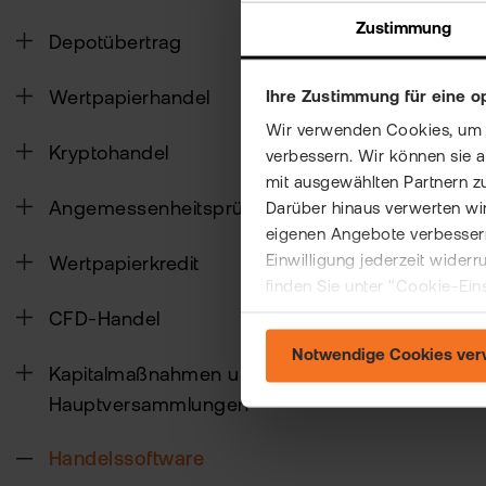
Zustimmung
Hat Ihne
Depotübertrag
Wertpapierhandel
Ihre Zustimmung für eine o
Wir verwenden Cookies, um Ih
Kryptohandel
verbessern. Wir können sie 
mit ausgewählten Partnern z
Angemessenheitsprüfung
Darüber hinaus verwerten wir
eigenen Angebote verbessern
Einwilligung jederzeit wider
Wertpapierkredit
finden Sie unter "Cookie-Ein
CFD-Handel
Notwendige Cookies ve
Kapitalmaßnahmen und
Hauptversammlungen
Handelssoftware