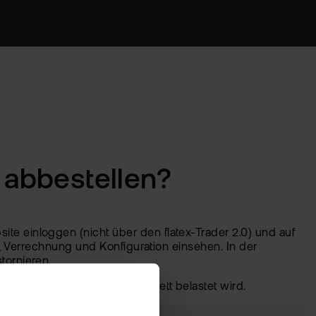
 abbestellen?
te einloggen (nicht über den flatex-Trader 2.0) und auf
ls, Verrechnung und Konfiguration einsehen. In der
tornieren.
ung im laufenden Monat komplett belastet wird.