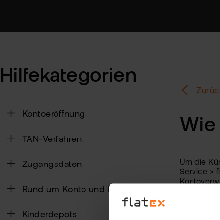
Hilfekategorien
Zurück
Kontoeröffnung
Wie 
TAN-Verfahren
Um die Kün
Zugangsdaten
Service > f
Kontoverwa
Rund um Konto und Depot
Bitte beac
Kinderdepots