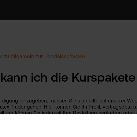
 zu Allgemein zur Handelssoftware
kann ich die Kurspakete
digung einzugeben, müssen Sie sich bitte auf unserer Websi
latex Trader gehen. Hier können Sie Ihr Profil, Vertragsdetai
ltung können Sie jederzeit Ihre Bestellung verändern oder s
hten Sie, dass die monatliche Gebühr auch bei einer Kündig