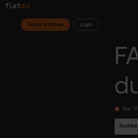
Depot eröffnen
Login
F
d
Nur Ti
Suchbeg