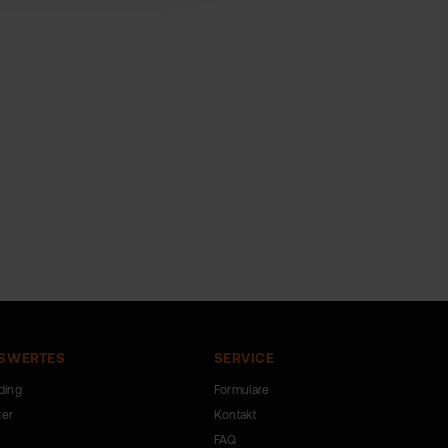
SWERTES
SERVICE
ding
Formulare
ker
Kontakt
FAQ