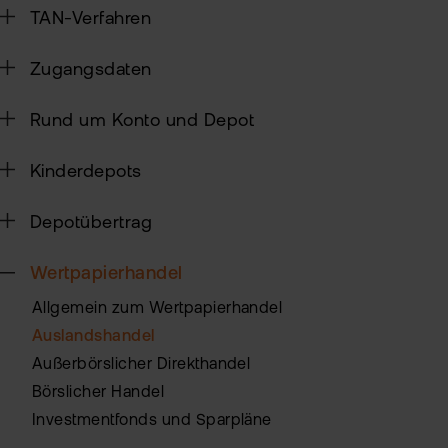
Alt
TAN-Verfahren
Sic
Ne
Zugangsdaten
Pas
Kin
zur
Rund um Konto und Depot
fla
TAN
Wei
Kinderdepots
Ver
Pro
Anl
Depotübertrag
Ede
Rich
MiF
Kry
Wertpapierhandel
II
MiF
Allgemein zum Wertpapierhandel
Zert
&
Auslandshandel
Heb
Außerbörslicher Direkthandel
Exk
Börslicher Handel
CF
VIP
Investmentfonds und Sparpläne
Clu
Kry