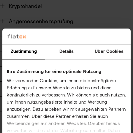
ETN
Kryptohandel
Kun
wer
Wer
Angemessenheitsprüfung
Kun
flat
New
wea
Wertpapierkredit
CFD-Handel
Zustimmung
Details
Über Cookies
Han
bei
Kapitalmaßnahmen und Hauptversammlungen
Ihre Zustimmung für eine optimale Nutzung
flat
Wir verwenden Cookies, um Ihnen die bestmögliche
Handelssoftware
Bör
Erfahrung auf unserer Website zu bieten und diese
Han
kontinuierlich zu verbessern. Wir können sie auch nutzen,
Steuern
um Ihnen nutzungsbasierte Inhalte und Werbung
Dir
anzuzeigen. Dazu arbeiten wir mit ausgewählten Partnern
Technik
zusammen. Über diese Partner erhalten Sie auch
Aus
Werbeanzeigen auf anderen Websites. Darüber hinaus
Neu
verwerten wir die auf der Website gesammelten Daten