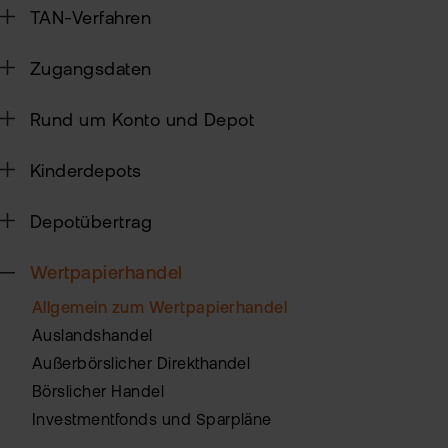
Alt
TAN-Verfahren
Sic
Ne
Zugangsdaten
Pas
Kin
zur
Rund um Konto und Depot
fla
TAN
Wei
Kinderdepots
Ver
Pro
Anl
Depotübertrag
Ede
Rich
MiF
Kry
Wertpapierhandel
II
MiF
Allgemein zum Wertpapierhandel
Zert
&
Auslandshandel
Heb
Außerbörslicher Direkthandel
Exk
Börslicher Handel
CF
VIP
Investmentfonds und Sparpläne
Clu
Kry