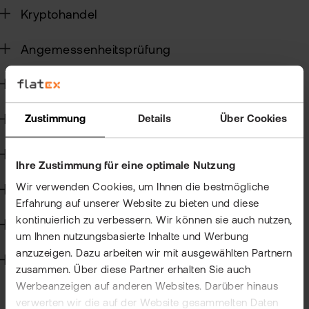
ETN
Kryptohandel
Kun
wer
Wer
Angemessenheitsprüfung
Kun
flat
New
wea
Wertpapierkredit
Zustimmung
Details
Über Cookies
CFD-Handel
Han
bei
Kapitalmaßnahmen und Hauptversammlungen
Ihre Zustimmung für eine optimale Nutzung
flat
Wir verwenden Cookies, um Ihnen die bestmögliche
Handelssoftware
Bör
Erfahrung auf unserer Website zu bieten und diese
Han
kontinuierlich zu verbessern. Wir können sie auch nutzen,
Steuern
um Ihnen nutzungsbasierte Inhalte und Werbung
Dir
anzuzeigen. Dazu arbeiten wir mit ausgewählten Partnern
Technik
zusammen. Über diese Partner erhalten Sie auch
Aus
Werbeanzeigen auf anderen Websites. Darüber hinaus
Neu
verwerten wir die auf der Website gesammelten Daten