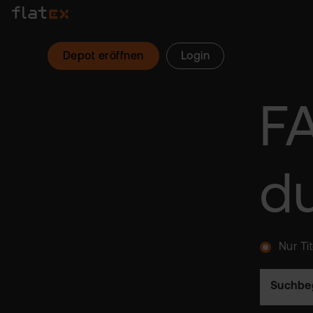
Depot eröffnen
Login
F
d
Nur Ti
Suchbeg