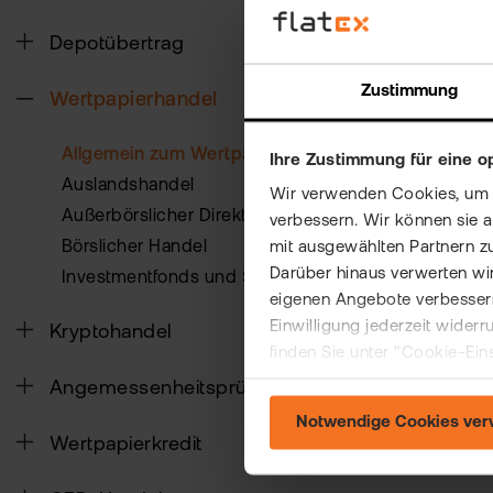
Um Ihr Pap
Depotübertrag
Lagerstell
Zustimmung
Wertpapierhandel
Das entspr
kostenpfli
Gattung er
Allgemein zum Wertpapierhandel
Ihre Zustimmung für eine o
Auf die Da
Auslandshandel
Wir verwenden Cookies, um Ih
Außerbörslicher Direkthandel
verbessern. Wir können sie 
Kontaktiere
Börslicher Handel
mit ausgewählten Partnern z
flatex cla
Darüber hinaus verwerten wir
Investmentfonds und Sparpläne
flatex next
eigenen Angebote verbessern
Einwilligung jederzeit wider
Kryptohandel
finden Sie unter "Cookie-Ein
Hat Ihne
Angemessenheitsprüfung
Notwendige Cookies ve
Wertpapierkredit