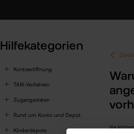
Hilfekategorien
Zurüc
Kontoeröffnung
Waru
TAN-Verfahren
ange
Zugangsdaten
vor
Rund um Konto und Depot
Sie können
Kinderdepots
Stücke im 