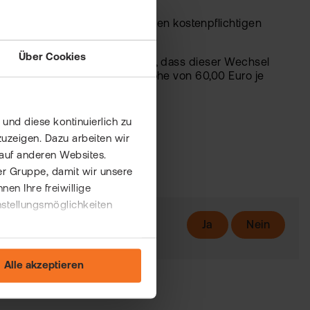
rn zu können, können Sie einen kostenpflichtigen
Über Cookies
ge. Bitte beachten Sie hierbei, dass dieser Wechsel
 einer Bearbeitungsgebühr in Höhe von 60,00 Euro je
und diese kontinuierlich zu
uzeigen. Dazu arbeiten wir
auf anderen Websites.
er Gruppe, damit wir unsere
n Ihre freiwillige
nstellungsmöglichkeiten
Ja
Nein
Alle akzeptieren