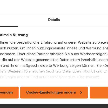
ier dennoch in einem vom Kauf abweichenden Land veräuße
enwechsel in Auftrag geben.
Details
echende Formular übermitteln wir Ihnen sehr gerne auf Anfra
chtig ist und dafür eine Gebühr in Höhe von 5,90 Euro zzgl.
hoben wird.
ptimale Nutzung
uer des Wechsels haben wir hier leider keinen Einfluss.
nen die bestmögliche Erfahrung auf unserer Website zu bieten 
auch nutzen, um Ihnen nutzungsbasierte Inhalte und Werbung anz
n Sie uns für einen Auftrag bitte wie folgt:
usammen. Über diese Partner erhalten Sie auch Werbeanzeigen 
ssic:
Post > Support/Kontakt
 die auf der Website gesammelten Daten intern innerhalb unser
:
Benutzersymbol > Support
 und Ihnen maßgeschneiderte Werbung zeigen können. Sie könne
rufen. Weitere Informationen (auch zur Datenübermittlung) und Ei
stellungen ändern" und auf unserer Seite zum "Datenschutz".
n dieser Eintrag weitergeholfen?
rwenden
Cookie-Einstellungen ändern