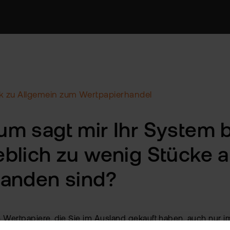
k zu Allgemein zum Wertpapierhandel
m sagt mir Ihr System b
blich zu wenig Stücke a
handen sind?
 Wertpapiere, die Sie im Ausland gekauft haben, auch nur i
Inland erworben haben.