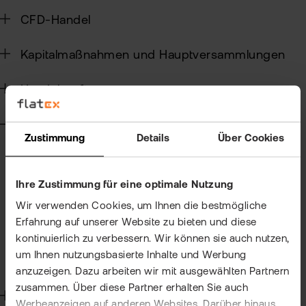
ETN
CFD-Handel
Kun
wer
Wer
Kun
Kapitalmaßnahmen und Hauptversammlungen
flat
New
wea
Handelssoftware
Steuern
Han
Zustimmung
Details
Über Cookies
Allgemein zu Steuern
bei
CRS - Common Reporting Standard
flat
Ihre Zustimmung für eine optimale Nutzung
Freistellungsauftrag/ NV-Bescheinigung
Bör
Jahressteuerbescheinigung
Wir verwenden Cookies, um Ihnen die bestmögliche
Han
Erfahrung auf unserer Website zu bieten und diese
Kirchensteuer
kontinuierlich zu verbessern. Wir können sie auch nutzen,
Dir
Steuerausländer
um Ihnen nutzungsbasierte Inhalte und Werbung
Verlusttöpfe
Aus
anzuzeigen. Dazu arbeiten wir mit ausgewählten Partnern
zusammen. Über diese Partner erhalten Sie auch
Technik
Neu
Werbeanzeigen auf anderen Websites. Darüber hinaus