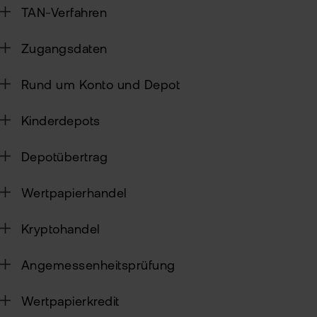
Alt
TAN-Verfahren
Sic
Ne
Zugangsdaten
Pas
Kin
zur
Rund um Konto und Depot
fla
TAN
Wei
Kinderdepots
Ver
Pro
Anl
Depotübertrag
Ede
Rich
MiF
Kry
Wertpapierhandel
II
MiF
Zert
Kryptohandel
&
Heb
Exk
Angemessenheitsprüfung
CF
VIP
Wertpapierkredit
Clu
Kry