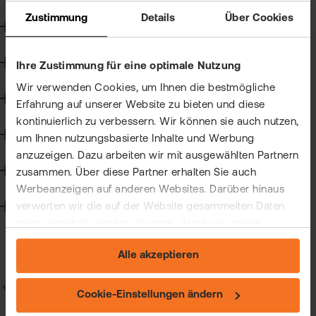
ETN
Zustimmung
Details
Über Cookies
Kun
Wertpapierkredit
wer
Wer
Kun
CFD-Handel
Ihre Zustimmung für eine optimale Nutzung
flat
New
wea
Wir verwenden Cookies, um Ihnen die bestmögliche
Kapitalmaßnahmen und Hauptversammlungen
Erfahrung auf unserer Website zu bieten und diese
kontinuierlich zu verbessern. Wir können sie auch nutzen,
Handelssoftware
Han
um Ihnen nutzungsbasierte Inhalte und Werbung
bei
anzuzeigen. Dazu arbeiten wir mit ausgewählten Partnern
Steuern
zusammen. Über diese Partner erhalten Sie auch
flat
Werbeanzeigen auf anderen Websites. Darüber hinaus
Bör
verwerten wir die auf der Website gesammelten Daten
Technik
Han
intern innerhalb unserer Gruppe, damit wir unsere
eigenen Angebote verbessern und Ihnen
Dir
Alle akzeptieren
maßgeschneiderte Werbung zeigen können. Sie können
Ihre freiwillige Einwilligung jederzeit widerrufen. Weitere
Aus
Zurück zu Allgemein zur Nachlassbearbeitung
Informationen (auch zur Datenübermittlung) und
Cookie-Einstellungen ändern
Einstellungsmöglichkeiten finden Sie unter "Cookie-
Neu