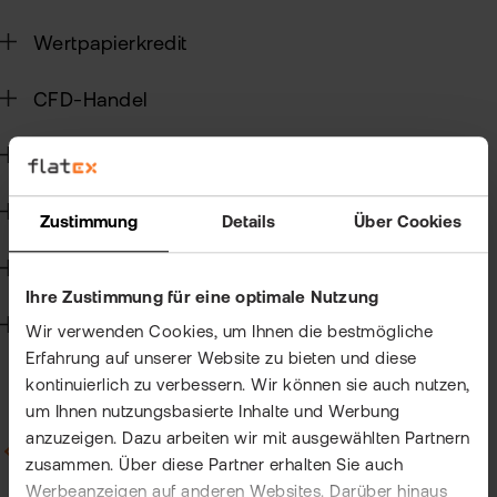
ETN
Kun
Wertpapierkredit
wer
Wer
Kun
CFD-Handel
flat
New
wea
Kapitalmaßnahmen und Hauptversammlungen
Handelssoftware
Han
Zustimmung
Details
Über Cookies
bei
Steuern
flat
Ihre Zustimmung für eine optimale Nutzung
Bör
Technik
Wir verwenden Cookies, um Ihnen die bestmögliche
Han
Erfahrung auf unserer Website zu bieten und diese
kontinuierlich zu verbessern. Wir können sie auch nutzen,
Dir
um Ihnen nutzungsbasierte Inhalte und Werbung
Aus
anzuzeigen. Dazu arbeiten wir mit ausgewählten Partnern
Zurück zu Allgemein zu Rund um Konto und Depot
zusammen. Über diese Partner erhalten Sie auch
Neu
Werbeanzeigen auf anderen Websites. Darüber hinaus