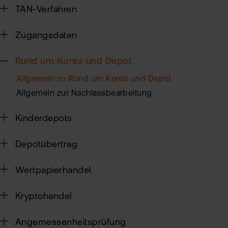
Alt
TAN-Verfahren
Sic
Ne
Zugangsdaten
Pas
Kin
zur
Rund um Konto und Depot
fla
TAN
Allgemein zu Rund um Konto und Depot
Wei
Ver
Allgemein zur Nachlassbearbeitung
Pro
Anl
Ede
Kinderdepots
Rich
MiF
Kry
II
Depotübertrag
MiF
Zert
Wertpapierhandel
&
Heb
Exk
Kryptohandel
CF
VIP
Angemessenheitsprüfung
Clu
Kry