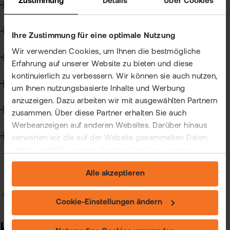
Zustimmung
Details
Über Cookies
Wertpapierkredit
ETN
Kun
wer
Wer
CFD-Handel
Ihre Zustimmung für eine optimale Nutzung
Kun
flat
Wir verwenden Cookies, um Ihnen die bestmögliche
Kapitalmaßnahmen und Hauptversammlungen
New
wea
Erfahrung auf unserer Website zu bieten und diese
kontinuierlich zu verbessern. Wir können sie auch nutzen,
Handelssoftware
um Ihnen nutzungsbasierte Inhalte und Werbung
Han
anzuzeigen. Dazu arbeiten wir mit ausgewählten Partnern
Steuern
bei
zusammen. Über diese Partner erhalten Sie auch
Werbeanzeigen auf anderen Websites. Darüber hinaus
flat
Technik
verwerten wir die auf der Website gesammelten Daten
Bör
intern innerhalb unserer Gruppe, damit wir unsere
Han
eigenen Angebote verbessern und Ihnen
Alle akzeptieren
maßgeschneiderte Werbung zeigen können. Sie können
Dir
Ihre freiwillige Einwilligung jederzeit widerrufen. Weitere
Zurück zu Allgemein zu Kinderdepots
Informationen (auch zur Datenübermittlung) und
Cookie-Einstellungen ändern
Aus
Einstellungsmöglichkeiten finden Sie unter "Cookie-
Einstellungen ändern" und auf unserer Seite zum
Neu
Kann ich