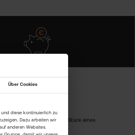
Über Cookies
ETF-Sparplan?
und diese kontinuierlich zu
sprechen, reden wir über ein Stück eines
uzeigen. Dazu arbeiten wir
auf anderen Websites.
as bedeutet das genau?
er Gruppe, damit wir unsere