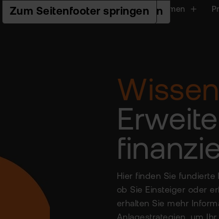
Handeln
Plattformen
P
Zur Hauptnavigation springen
Zum Seiteninhalt springen
Zum Seitenfooter springen
Wissen
Erweite
finanz
Hier finden Sie fundiert
ob Sie Einsteiger oder e
erhalten Sie mehr Inform
Anlagestrategien, um Ihr