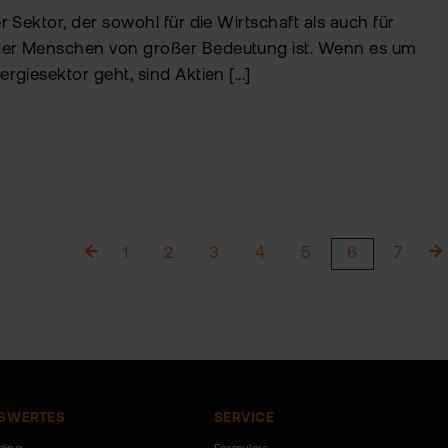
er Sektor, der sowohl für die Wirtschaft als auch für
 der Menschen von großer Bedeutung ist. Wenn es um
rgiesektor geht, sind Aktien [...]
1
2
3
4
5
6
7
SWERTES
SERVICE