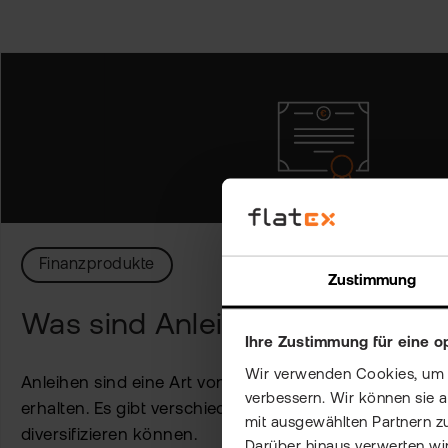
Finanzprodukte
Zustimmung
Was sind Anleihen?
Ihre Zustimmung für eine o
Wir verwenden Cookies, um Ih
Anleihen sind eine Art von Investition, bei der Sie Gel
verbessern. Wir können sie 
erhalten. Es gibt verschiedene Arten von Anleihen, mit 
mit ausgewählten Partnern z
diversifizieren können.
Darüber hinaus verwerten wir