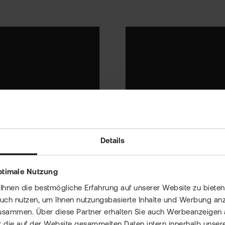
Finanzprodukte
Details
Was ist ein 
ptimale Nutzung
nen die bestmögliche Erfahrung auf unserer Website zu bieten 
d verleihen und Zinsen
Wenn wir über Aktien 
auch nutzen, um Ihnen nutzungsbasierte Inhalte und Werbung anz
denen Sie Ihr Portfolio
usammen. Über diese Partner erhalten Sie auch Werbeanzeigen 
Unternehmens. Aber w
 die auf der Website gesammelten Daten intern innerhalb unser