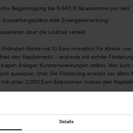
liche Begünstigung bis 6.840 € Sparsumme pro Jahr
le Auszahlungspläne statt Zwangsverrentung
sskosten über die Laufzeit verteilt
 Frühstart-Rente mit 10 Euro monatlich für Kinder von 
fnet den Kapitalmarkt – erstmals mit echter Förder
 tragen Anleger Kursschwankungen selbst. Wer kurz v
nicht aussitzen. Und: Die Förderung erreicht vor alle
 mit unter 2.000 Euro Einkommen nutzen den Kapitalma
svorsorgedepot behebt zentrale Schwächen von Rieste
ist beim Vermögensaufbau der entscheidende Faktor. E
ahren bei 7% Rendite rund 245.000 Euro.
Details