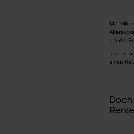
14,1 Mill
Inhaltsverzeichnis
Altersvor
um die Re
Lösung für die Rentenlücke
Immer meh
Die Neuerungen ab 2027
einen Neu
Was das für Anleger bedeutet
Doch 
Rente