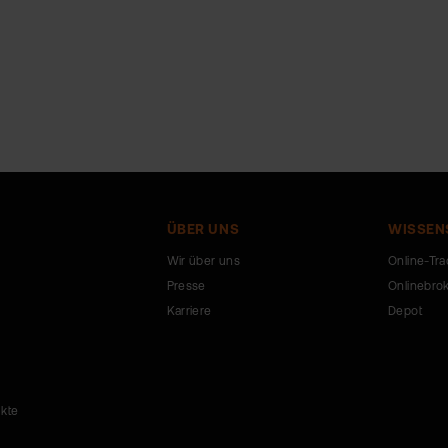
ÜBER UNS
WISSEN
Wir über uns
Online-Tra
Presse
Onlinebro
Karriere
Depot
ukte