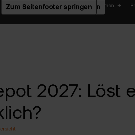
Handeln
Plattformen
P
Zur Hauptnavigation springen
Zum Seiteninhalt springen
Zum Seitenfooter springen
pot 2027: Löst e
lich?
ersicht