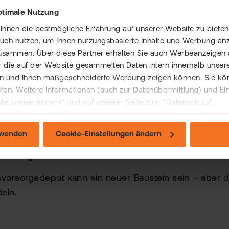
ptimale Nutzung
as für Anleger bedeutet
nen die bestmögliche Erfahrung auf unserer Website zu bieten 
auch nutzen, um Ihnen nutzungsbasierte Inhalte und Werbung anz
usammen. Über diese Partner erhalten Sie auch Werbeanzeigen 
 die auf der Website gesammelten Daten intern innerhalb unser
nicht bis 2027 warten. ETF-Sparpläne existieren längst
 und Ihnen maßgeschneiderte Werbung zeigen können. Sie könne
r gefördert werden soll. Bei flatex investieren Millio
rufen. Weitere Informationen (auch zur Datenübermittlung) und Ei
stellungen ändern" und auf unserer Seite zum "Datenschutz".
nfach flexibel anpassen, sobald das neue System - Alt
t seinem Vermögen einen Vorsprung, der sich nicht m
rwenden
Cookie-Einstellungen ändern
m mag kommen oder verschoben werden. Die Rentenlück
tisch regulieren lässt.
svorsorgedepot kann ein neuer Baustein sein – aber di
deln.