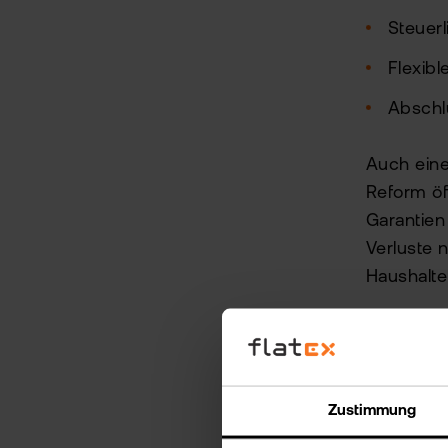
Steuer
Flexib
Abschlu
Auch eine
Reform öf
Garantien
Verluste 
Haushalte
Das Alter
und Zeit 
nach 30 J
Zustimmung