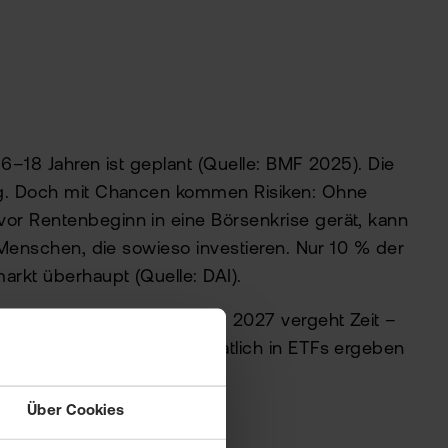
6–18 Jahren ist geplant (Quelle: BMF 2025). Die
ung. Doch mit Chancen kommen Risiken: Ohne
or Rentenbeginn in eine Börsenkrise gerät, kann
m Menschen, die sowieso investieren. Nur 10 % der
rkt überhaupt (Quelle: DAI).
r. Doch bis zur Einführung 2027 vergeht Zeit –
in Beispiel: 200 Euro monatlich in ETFs ergeben
Über Cookies