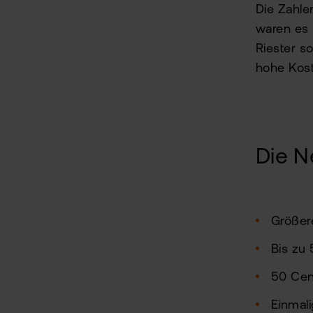
Die Zahle
waren es 
Riester s
hohe Kost
Die 
Größer
Bis zu
50 Cen
Einmali