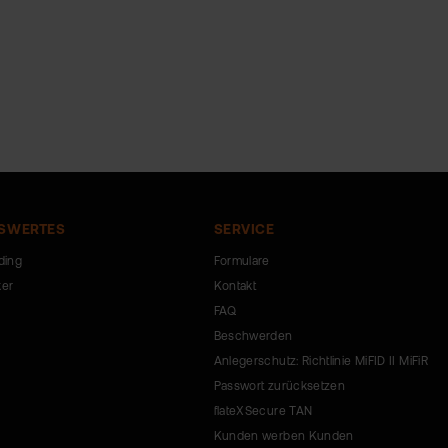
SWERTES
SERVICE
ding
Formulare
ker
Kontakt
FAQ
Beschwerden
Anlegerschutz: Richtlinie MiFID II MiFiR
Passwort zurücksetzen
flateXSecure TAN
Kunden werben Kunden