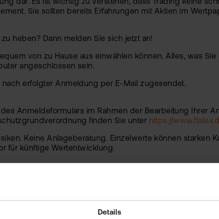
ng dar. Es ist wichtig zu verstehen, dass Trading keine schn
nagement. Sie sollten bereits Erfahrungen mit Aktien im Wer
l zu heben? Dann melden Sie sich jetzt an!
ch bequem von zu Hause aus einwählen können. Alles, was Sie
puter angeschlossen sein.
 nach erfolgter Anmeldung per E-Mail zugesendet.
n des Anmeldeformulars im Rahmen der Bearbeitung Ihrer An
enschutzgrundverordnung finden Sie unter
https://www.flatex
trisiken. Keine Anlageberatung. Einzelwerte können starken
or für künftige Wertentwicklung.
Details