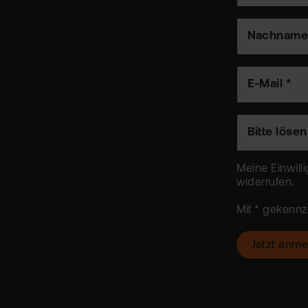
Nachname
E-Mail *
Bitte löse
Meine Einwilli
widerrufen
.
Mit * gekennze