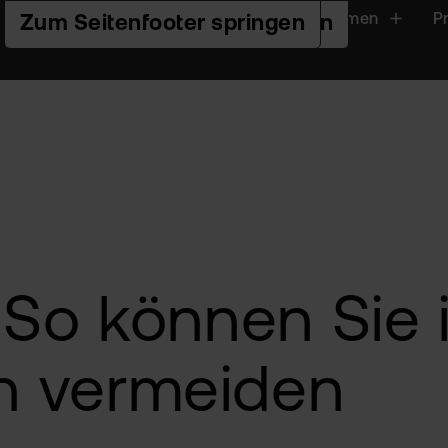
Handeln
Plattformen
P
Zur Hauptnavigation springen
Zum Seiteninhalt springen
Zum Seitenfooter springen
 So können Sie 
n vermeiden