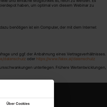
elle und einfache Möglichkeit ist, reich zu werden. Es
tpapierdepot haben, um optimal von diesem Webinar zu
 dazu benötigen ist ein Computer, der mit dem Internet
frage und ggf. der Anbahnung eines Vertragsverhältnisses.
.de/datenschutz
oder
https://www.flatex.at/datenschutz
 Kursschwankungen unterliegen. Frühere Wertentwicklungen,
Über Cookies