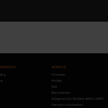
SWERTES
SERVICE
ding
Formulare
ker
Kontakt
FAQ
Beschwerden
Anlegerschutz: Richtlinie MiFID II MiFiR
Passwort zurücksetzen