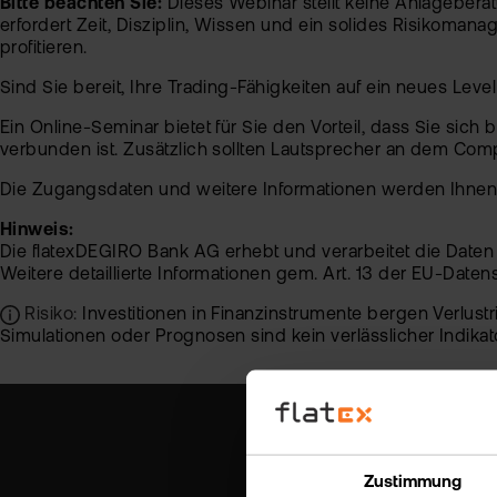
Bitte beachten Sie:
Dieses Webinar stellt keine Anlageberatu
erfordert Zeit, Disziplin, Wissen und ein solides Risikoma
profitieren.
Sind Sie bereit, Ihre Trading-Fähigkeiten auf ein neues Leve
Ein Online-Seminar bietet für Sie den Vorteil, dass Sie si
verbunden ist. Zusätzlich sollten Lautsprecher an dem Com
Die Zugangsdaten und weitere Informationen werden Ihnen
Hinweis:
Die flatexDEGIRO Bank AG erhebt und verarbeitet die Date
Weitere detaillierte Informationen gem. Art. 13 der EU-Dat
Risiko:
Investitionen in Finanzinstrumente bergen Verlus
Simulationen oder Prognosen sind kein verlässlicher Indikat
Zustimmung