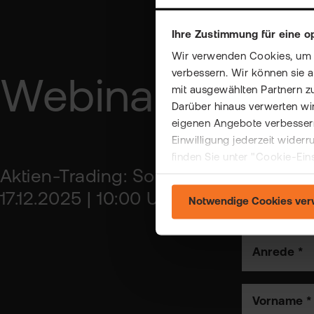
Ihre Zustimmung für eine o
Wir verwenden Cookies, um Ih
verbessern. Wir können sie 
Webinar-Anme
mit ausgewählten Partnern z
Darüber hinaus verwerten wir
eigenen Angebote verbessern
Einwilligung jederzeit wider
finden Sie unter "Cookie-Ein
Aktien-Trading: So können Sie impu
17.12.2025 | 10:00 Uhr
Notwendige Cookies ve
Anrede *
Vorname *