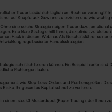
ruflicher Trader tatsächlich täglich am Rechner verbringt? 
ls nur auf Knopfdruck Gewinne zu erzielen und wie wichtig 
g. Ohne eine solche Strategie neigen Trader dazu, emotiona
igen. Eine klare Strategie hilft Ihnen, diszipliniert zu bleib
Ramon Hack in diesem Webinar. Als Geschäftsführer seiner
ntwicklung regelbasierter Handelsstrategien.
rategie schriftlich fixieren können. Ein Beispiel hierfür si
dliche Richtungen laufen.
agement, wie Stop-Loss-Orders und Positionsgrößen. Diese 
 Risiko, Ihr gesamtes Kapital schnell zu verlieren.
in einem stock3 Musterdepot (Paper Trading), der Ihnen zeig