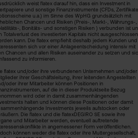
sdrücklich weist flatex darauf hin, dass ein Investment in
rtpapiere und sonstige Finanzinstrumente (CFDs, Zertifikate
tionsscheine u.a.) im Sinne des WpHG grundsätzlich mit
heblichen Chancen und Risiken (Preis-, Markt-, Währungs-,
latilitäts-, Bonitäts- und sonstigen Risiken ) verbunden ist u
n Totalverlust des investierten Kapitals nicht ausgeschlosse
rden kann. Die flatex empfiehlt deshalb jedem Kunden und
teressenten sich vor einer Anlageentscheidung intensiv mit
n Chancen und allen Risiken auseinander zu setzen und si
fassend zu informieren.
ie flatex und/oder ihre verbundenen Unternehmen und/oder
tglieder ihrer Geschäftsleitung, ihrer leitenden Angestellten
d/oder ihrer Mitarbeiter können Positionen in
nanzinstrumenten, auf die in dieser Produktseite Bezug
enommen wird oder in damit zusammenhängenden
vestments halten und können diese Positionen oder damit
usammenhängende Investments jeweils aufstocken oder
räußern. Die flatex und die flatexDEGIRO SE sowie ihre
gane und Mitarbeiter werden, eventuell auftretende
teressenskonflikte in angemessener Form veröffentlichen.
doch können weder die flatex oder ihre Muttergesellschaft,