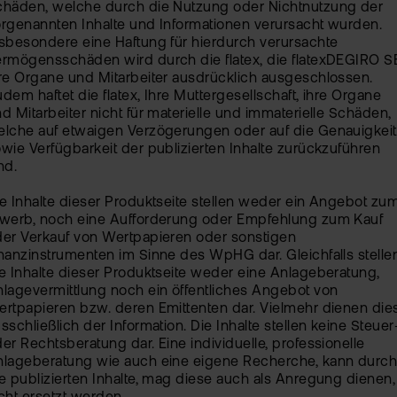
chäden, welche durch die Nutzung oder Nichtnutzung der
ETN
rgenannten Inhalte und Informationen verursacht wurden.
Kun
sbesondere eine Haftung für hierdurch verursachte
wer
Wer
rmögensschäden wird durch die flatex, die flatexDEGIRO S
Kun
re Organe und Mitarbeiter ausdrücklich ausgeschlossen.
flat
dem haftet die flatex, Ihre Muttergesellschaft, ihre Organe
New
wea
d Mitarbeiter nicht für materielle und immaterielle Schäden,
lche auf etwaigen Verzögerungen oder auf die Genauigkeit
wie Verfügbarkeit der publizierten Inhalte zurückzuführen
nd.
Han
bei
e Inhalte dieser Produktseite stellen weder ein Angebot zu
flat
rwerb, noch eine Aufforderung oder Empfehlung zum Kauf
er Verkauf von Wertpapieren oder sonstigen
nanzinstrumenten im Sinne des WpHG dar. Gleichfalls stelle
Bör
e Inhalte dieser Produktseite weder eine Anlageberatung,
Han
lagevermittlung noch ein öffentliches Angebot von
rtpapieren bzw. deren Emittenten dar. Vielmehr dienen die
Dir
sschließlich der Information. Die Inhalte stellen keine Steuer
er Rechtsberatung dar. Eine individuelle, professionelle
Aus
nlageberatung wie auch eine eigene Recherche, kann durc
e publizierten Inhalte, mag diese auch als Anregung dienen,
Neu