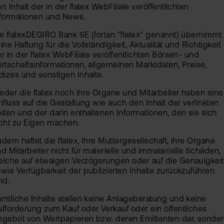
n Inhalt der in der flatex WebFiliale veröffentlichten
nformationen und News.
e flatexDEGIRO Bank SE (fortan "flatex" genannt) übernimmt
ine Haftung für die Vollständigkeit, Aktualität und Richtigkeit
r in der flatex WebFiliale veröffentlichten Börsen- und
rtschaftsinformationen, allgemeinen Marktdaten, Preise,
dizes und sonstigen Inhalte.
der die flatex noch ihre Organe und Mitarbeiter haben ein
nfluss auf die Gestaltung wie auch den Inhalt der verlinkten
iten und der darin enthaltenen Informationen, den sie sich
cht zu Eigen machen.
dem haftet die flatex, Ihre Muttergesellschaft, ihre Organe
d Mitarbeiter nicht für materielle und immaterielle Schäden,
lche auf etwaigen Verzögerungen oder auf die Genauigkeit
wie Verfügbarkeit der publizierten Inhalte zurückzuführen
nd.
mtliche Inhalte stellen keine Anlageberatung und keine
fforderung zum Kauf oder Verkauf oder ein öffentliches
ngebot von Wertpapieren bzw. deren Emittenten dar, sonde