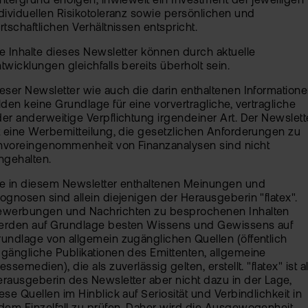
ntergrund erfolgen, inwieweit ein Investment der jeweiligen
dividuellen Risikotoleranz sowie persönlichen und
rtschaftlichen Verhältnissen entspricht.
e Inhalte dieses Newsletter können durch aktuelle
twicklungen gleichfalls bereits überholt sein.
eser Newsletter wie auch die darin enthaltenen Information
lden keine Grundlage für eine vorvertragliche, vertragliche
er anderweitige Verpflichtung irgendeiner Art. Der Newslett
t eine Werbemitteilung, die gesetzlichen Anforderungen zu
nvoreingenommenheit von Finanzanalysen sind nicht
ngehalten.
ie in diesem Newsletter enthaltenen Meinungen und
ognosen sind allein diejenigen der Herausgeberin "flatex".
ewerbungen und Nachrichten zu besprochenen Inhalten
erden auf Grundlage besten Wissens und Gewissens auf
undlage von allgemein zugänglichen Quellen (öffentlich
gängliche Publikationen des Emittenten, allgemeine
essemedien), die als zuverlässig gelten, erstellt. "flatex" ist a
rausgeberin des Newsletter aber nicht dazu in der Lage,
ese Quellen im Hinblick auf Seriosität und Verbindlichkeit in