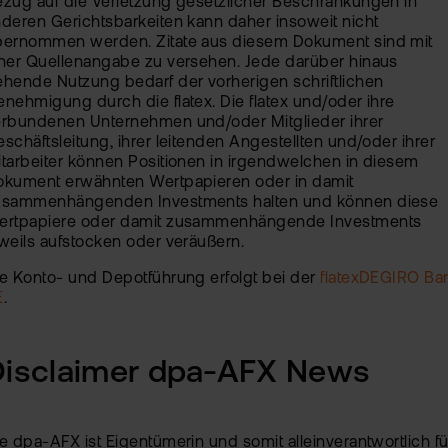
zug auf die Verletzung gesetzlicher Beschränkungen in
deren Gerichtsbarkeiten kann daher insoweit nicht
bernommen werden. Zitate aus diesem Dokument sind mit
ner Quellenangabe zu versehen. Jede darüber hinaus
hende Nutzung bedarf der vorherigen schriftlichen
nehmigung durch die flatex. Die flatex und/oder ihre
erbundenen Unternehmen und/oder Mitglieder ihrer
schäftsleitung, ihrer leitenden Angestellten und/oder ihrer
tarbeiter können Positionen in irgendwelchen in diesem
okument erwähnten Wertpapieren oder in damit
usammenhängenden Investments halten und können diese
ertpapiere oder damit zusammenhängende Investments
weils aufstocken oder veräußern.
e Konto- und Depotführung erfolgt bei der
flatexDEGIRO Ba
E
.
Disclaimer dpa-AFX News
e dpa-AFX ist Eigentümerin und somit alleinverantwortlich fü