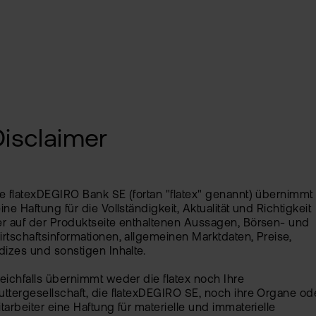
Alt
Sic
Ne
Pas
Kin
zur
fla
TAN
Wei
Ver
Pro
Disclaimer
Anl
Ede
Rich
MiF
Kry
II
e flatexDEGIRO Bank SE (fortan "flatex" genannt) übernimmt
MiF
ine Haftung für die Vollständigkeit, Aktualität und Richtigkeit
Zert
r auf der Produktseite enthaltenen Aussagen, Börsen- und
&
rtschaftsinformationen, allgemeinen Marktdaten, Preise,
Heb
dizes und sonstigen Inhalte.
Exk
eichfalls übernimmt weder die flatex noch Ihre
CF
ttergesellschaft, die flatexDEGIRO SE, noch ihre Organe od
VIP
tarbeiter eine Haftung für materielle und immaterielle
Clu
Kry