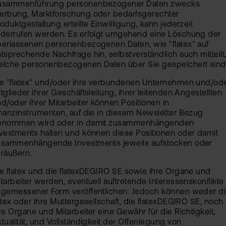
usammenführung personenbezogener Daten zwecks
erbung, Marktforschung oder bedarfsgerechter
oduktgestaltung erteilte Einwilligung, kann jederzeit
iderrufen werden. Es erfolgt umgehend eine Löschung der
erlassenen personenbezogenen Daten, wie "flatex" auf
tsprechende Nachfrage hin, selbstverständlich auch mitteilt
elche personenbezogenen Daten über Sie gespeichert sind
ie "flatex" und/oder ihre verbundenen Unternehmen und/od
tglieder ihrer Geschäftsleitung, ihrer leitenden Angestellten
d/oder ihrer Mitarbeiter können Positionen in
nanzinstrumenten, auf die in diesem Newsletter Bezug
enommen wird oder in damit zusammenhängenden
vestments halten und können diese Positionen oder damit
usammenhängende Investments jeweils aufstocken oder
räußern.
e flatex und die flatexDEGIRO SE sowie ihre Organe und
tarbeiter werden, eventuell auftretende Interessenskonflikte 
ngemessener Form veröffentlichen. Jedoch können weder d
atex oder ihre Muttergesellschaft, die flatexDEGIRO SE, noch
re Organe und Mitarbeiter eine Gewähr für die Richtigkeit,
tualität, und Vollständigkeit der Offenlegung von