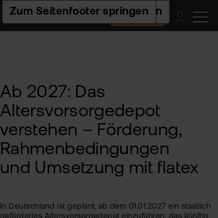
Zur Hauptnavigation springen
Zum Seiteninhalt springen
Zum Seitenfooter springen
Depot eröffnen
Pro
Pla
Pre
Ac
Hilf
un
Akt
flat
Web
Ers
Akt
nex
Schr
Ab 2027: Das
ETF
Wis
Pre
flat
Häu
Altersvorsorgedepot
clas
Fra
Fon
Fem
Akt
-
und
Fin
verstehen – Förderung,
FAQ
ETF
flat
Spa
tra
Akt
Rahmenbedingungen
2.0
For
und
Akt
Indi
und Umsetzung mit flatex
sto
Bes
Fon
Pro
Kon
Anl
In Deutschland ist geplant, ab dem 01.01.2027 ein staatlich
gefördertes Altersvorsorgedepot einzuführen, das künftig