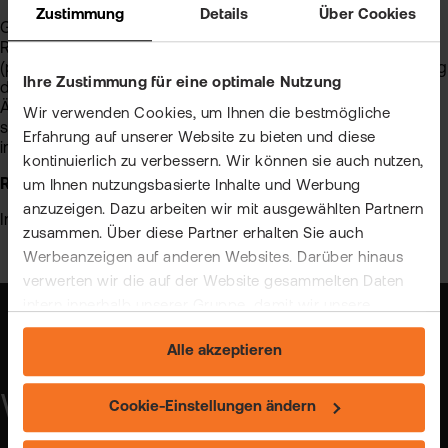
Zustimmung
Details
Über Cookies
Grundlage des Webinars ist der Regierungsentwurf zur
Reform der steuerlich geförderten privaten Altersvorsorge
(pAV-Reformgesetz) vom 15.12.2025 unter Berücksichtigung
Ihre Zustimmung für eine optimale Nutzung
der vom Bundestag am 27.03.2026 beschlossenen
Änderungen. Weitere Anpassungen sind möglich. Die
Wir verwenden Cookies, um Ihnen die bestmögliche
steuerliche Behandlung kann sich jederzeit ändern und ist
Erfahrung auf unserer Website zu bieten und diese
im Detail mit Ihrem Steuerberater zu klären.
kontinuierlich zu verbessern. Wir können sie auch nutzen,
Risiko:
um Ihnen nutzungsbasierte Inhalte und Werbung
anzuzeigen. Dazu arbeiten wir mit ausgewählten Partnern
Investieren birgt Verlustrisiken. Keine Anlageberatung.
zusammen. Über diese Partner erhalten Sie auch
Werbeanzeigen auf anderen Websites. Darüber hinaus
verwerten wir die auf der Website gesammelten Daten
intern innerhalb unserer Gruppe, damit wir unsere
eigenen Angebote verbessern und Ihnen
Alle akzeptieren
maßgeschneiderte Werbung zeigen können. Sie können
Ihre freiwillige Einwilligung jederzeit widerrufen. Weitere
Webinar-Anmeldung
Informationen (auch zur Datenübermittlung) und
Cookie-Einstellungen ändern
Einstellungsmöglichkeiten finden Sie unter "Cookie-