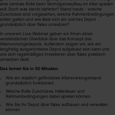
Alt
eine zentrale Rolle beim Vermögensaufbau im Alter spielen
Sic
soll. Doch was steckt dahinter? Stand heute - welche
Ne
Zuschüsse sind vorgesehen, welche Rahmenbedingungen
Pas
sollen gelten und wie lässt sich ein solches Depot
Kin
zur
grundsätzlich über flatex umsetzen?
In unserem Live-Webinar geben wir Ihnen einen
fla
verständlichen Überblick über das Konzept des
TAN
Wei
Altersvorsorgedepots. Außerdem zeigen wir, wie ein
Ver
Pro
langfristig ausgerichtetes Depot aufgebaut sein kann und
wie sich regelmäßiges Investieren über flatex praktisch
Anl
Ede
umsetzen lässt.
Rich
MiF
Das lernen Sie in 30 Minuten:
Kry
II
MiF
Wie ein staatlich gefördertes Altersvorsorgedepot
Zert
grundsätzlich funktioniert
&
Heb
Welche Rolle Zuschüsse, Haltedauer und
Exk
Rahmenbedingungen dabei spielen können
CF
Wie Sie Ihr Depot über flatex aufbauen und verwalten
VIP
können
Clu
Kry