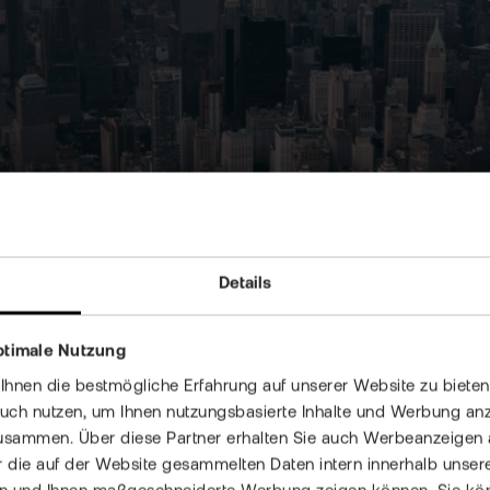
Details
 ipsum dolor
ptimale Nutzung
nen die bestmögliche Erfahrung auf unserer Website zu bieten 
auch nutzen, um Ihnen nutzungsbasierte Inhalte und Werbung anz
usammen. Über diese Partner erhalten Sie auch Werbeanzeigen 
pft wia gsprunga om auf’n Gipfe wea ko, dea ko oans wui na
 die auf der Website gesammelten Daten intern innerhalb unser
mml wolpern, i waar soweid nix obandln. Pfenningguat Blad