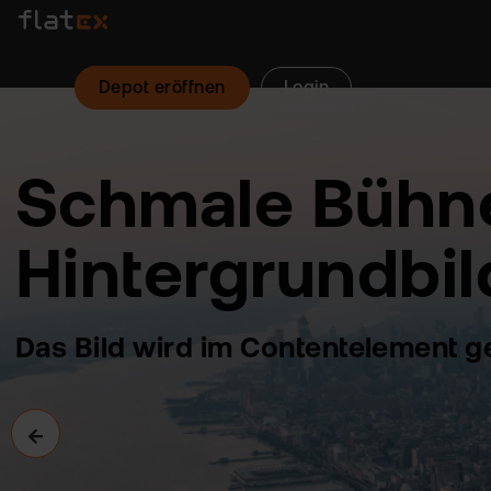
Depot eröffnen
Login
hmale Bühne m
ntergrundbild
ld wird im Contentelement gepflegt