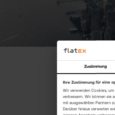
Zustimmung
Bavaria
Ihre Zustimmung für eine o
Wir verwenden Cookies, um Ih
verbessern. Wir können sie 
mit ausgewählten Partnern z
Sit amet zünftig is sauba
!
G’hu
Darüber hinaus verwerten wir
Foidweg Wurscht vo de Meidro