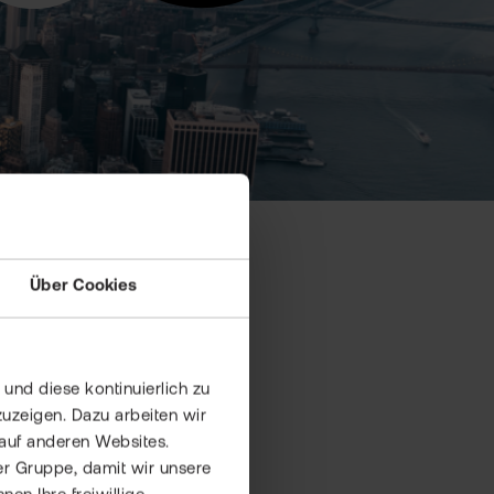
Über Cookies
und diese kontinuierlich zu
uzeigen. Dazu arbeiten wir
auf anderen Websites.
a a bissal Biagadn a bravs.
er Gruppe, damit wir unsere
l wos, im Beidl Zidern in da