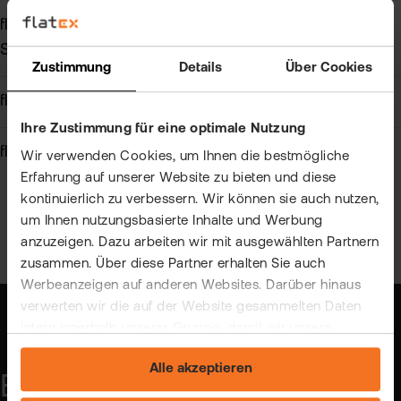
Kostenlos
flatex Online Seminare und
Seminare
Zustimmung
Details
Über Cookies
Kostenlos
flatex Morning News
Ihre Zustimmung für eine optimale Nutzung
Kostenlos
flatex Börsen-Roadshows
Wir verwenden Cookies, um Ihnen die bestmögliche
Erfahrung auf unserer Website zu bieten und diese
kontinuierlich zu verbessern. Wir können sie auch nutzen,
um Ihnen nutzungsbasierte Inhalte und Werbung
anzuzeigen. Dazu arbeiten wir mit ausgewählten Partnern
zusammen. Über diese Partner erhalten Sie auch
Werbeanzeigen auf anderen Websites. Darüber hinaus
verwerten wir die auf der Website gesammelten Daten
intern innerhalb unserer Gruppe, damit wir unsere
eigenen Angebote verbessern und Ihnen
Alle akzeptieren
maßgeschneiderte Werbung zeigen können. Sie können
Entdecken Sie unsere
Ihre freiwillige Einwilligung jederzeit widerrufen. Weitere